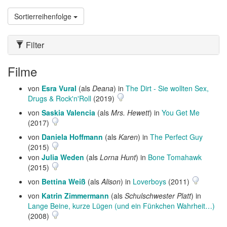
Sortierreihenfolge
Filter
Filme
von
Esra Vural
(als
Deana
) in
The Dirt - Sie wollten Sex,
Drugs & Rock'n'Roll
(2019)
von
Saskia Valencia
(als
Mrs. Hewett
) in
You Get Me
(2017)
von
Daniela Hoffmann
(als
Karen
) in
The Perfect Guy
(2015)
von
Julia Weden
(als
Lorna Hunt
) in
Bone Tomahawk
(2015)
von
Bettina Weiß
(als
Alison
) in
Loverboys
(2011)
von
Katrin Zimmermann
(als
Schulschwester Platt
) in
Lange Beine, kurze Lügen (und ein Fünkchen Wahrheit…)
(2008)