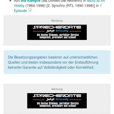
von
Ina Kämpfe
(als
Doreen die Kellnerin
) in
Mord ist ihr
Hobby
(1984-1996) [2. Synchro (RTL 1990-1998)] in
1
Episode
Werbung
Die Besetzungsangaben basieren auf unterschiedlichen
Quellen und bieten insbesondere vor der Erstaufführung
keinerlei Garantie auf Vollständigkeit oder Korrektheit.
Werbung