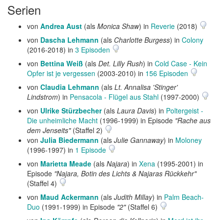
Serien
von
Andrea Aust
(als
Monica Shaw
) in
Reverie
(2018)
von
Dascha Lehmann
(als
Charlotte Burgess
) in
Colony
(2016-2018) in
3 Episoden
von
Bettina Weiß
(als
Det. Lilly Rush
) in
Cold Case - Kein
Opfer ist je vergessen
(2003-2010) in
156 Episoden
von
Claudia Lehmann
(als
Lt. Annalisa 'Stinger'
Lindstrom
) in
Pensacola - Flügel aus Stahl
(1997-2000)
von
Ulrike Stürzbecher
(als
Laura Davis
) in
Poltergeist -
Die unheimliche Macht
(1996-1999) in Episode
"Rache aus
dem Jenseits"
(Staffel 2)
von
Julia Biedermann
(als
Julie Gannaway
) in
Moloney
(1996-1997) in
1 Episode
von
Marietta Meade
(als
Najara
) in
Xena
(1995-2001) in
Episode
"Najara, Botin des Lichts & Najaras Rückkehr"
(Staffel 4)
von
Maud Ackermann
(als
Judith Millay
) in
Palm Beach-
Duo
(1991-1999) in Episode
"2"
(Staffel 6)