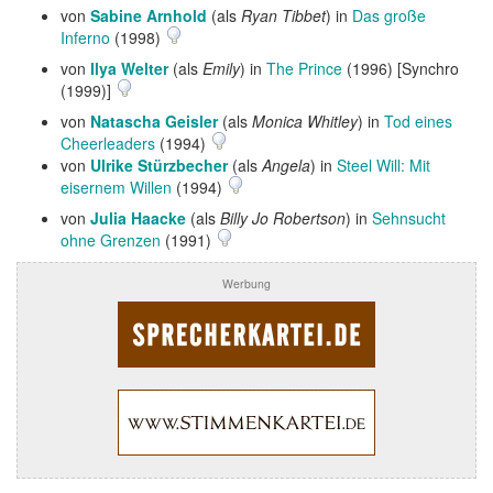
von
Sabine Arnhold
(als
Ryan Tibbet
) in
Das große
Inferno
(1998)
von
Ilya Welter
(als
Emily
) in
The Prince
(1996) [Synchro
(1999)]
von
Natascha Geisler
(als
Monica Whitley
) in
Tod eines
Cheerleaders
(1994)
von
Ulrike Stürzbecher
(als
Angela
) in
Steel Will: Mit
eisernem Willen
(1994)
von
Julia Haacke
(als
Billy Jo Robertson
) in
Sehnsucht
ohne Grenzen
(1991)
Werbung