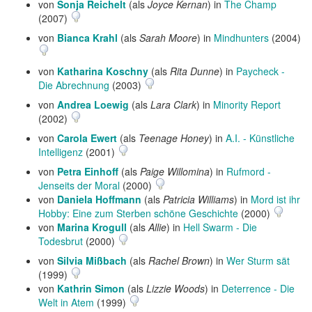
von
Sonja Reichelt
(als
Joyce Kernan
) in
The Champ
(2007)
von
Bianca Krahl
(als
Sarah Moore
) in
Mindhunters
(2004)
von
Katharina Koschny
(als
Rita Dunne
) in
Paycheck -
Die Abrechnung
(2003)
von
Andrea Loewig
(als
Lara Clark
) in
Minority Report
(2002)
von
Carola Ewert
(als
Teenage Honey
) in
A.I. - Künstliche
Intelligenz
(2001)
von
Petra Einhoff
(als
Paige Willomina
) in
Rufmord -
Jenseits der Moral
(2000)
von
Daniela Hoffmann
(als
Patricia Williams
) in
Mord ist ihr
Hobby: Eine zum Sterben schöne Geschichte
(2000)
von
Marina Krogull
(als
Allie
) in
Hell Swarm - Die
Todesbrut
(2000)
von
Silvia Mißbach
(als
Rachel Brown
) in
Wer Sturm sät
(1999)
von
Kathrin Simon
(als
Lizzie Woods
) in
Deterrence - Die
Welt in Atem
(1999)