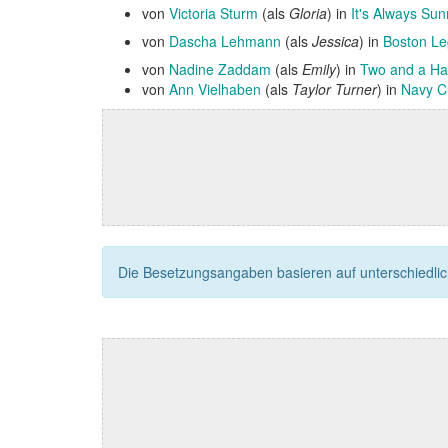
von
Victoria Sturm
(als
Gloria
) in
It's Always Sun
von
Dascha Lehmann
(als
Jessica
) in
Boston Le
von
Nadine Zaddam
(als
Emily
) in
Two and a Ha
von
Ann Vielhaben
(als
Taylor Turner
) in
Navy C
Die Besetzungsangaben basieren auf unterschiedliche