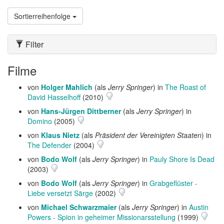
Sortierreihenfolge
Filter
Filme
von
Holger Mahlich
(als
Jerry Springer
) in
The Roast of
David Hasselhoff
(2010)
von
Hans-Jürgen Dittberner
(als
Jerry Springer
) in
Domino
(2005)
von
Klaus Nietz
(als
Präsident der Vereinigten Staaten
) in
The Defender
(2004)
von
Bodo Wolf
(als
Jerry Springer
) in
Pauly Shore Is Dead
(2003)
von
Bodo Wolf
(als
Jerry Springer
) in
Grabgeflüster -
Liebe versetzt Särge
(2002)
von
Michael Schwarzmaier
(als
Jerry Springer
) in
Austin
Powers - Spion in geheimer Missionarsstellung
(1999)