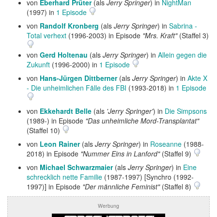
von
Eberhard Prüter
(als
Jerry Springer
) in
NightMan
(1997) in
1 Episode
von
Randolf Kronberg
(als
Jerry Springer
) in
Sabrina -
Total verhext
(1996-2003) in Episode
"Mrs. Kraft"
(Staffel 3)
von
Gerd Holtenau
(als
Jerry Springer
) in
Allein gegen die
Zukunft
(1996-2000) in
1 Episode
von
Hans-Jürgen Dittberner
(als
Jerry Springer
) in
Akte X
- Die unheimlichen Fälle des FBI
(1993-2018) in
1 Episode
von
Ekkehardt Belle
(als
'Jerry Springer'
) in
Die Simpsons
(1989-) in Episode
"Das unheimliche Mord-Transplantat"
(Staffel 10)
von
Leon Rainer
(als
Jerry Springer
) in
Roseanne
(1988-
2018) in Episode
"Nummer Eins in Lanford"
(Staffel 9)
von
Michael Schwarzmaier
(als
Jerry Springer
) in
Eine
schrecklich nette Familie
(1987-1997) [Synchro (1992-
1997)] in Episode
"Der männliche Feminist"
(Staffel 8)
Werbung