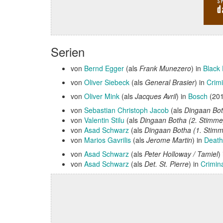
Serien
von
Bernd Egger
(als
Frank Munezero
) in
Black 
von
Oliver Siebeck
(als
General Brasier
) in
Crim
von
Oliver Mink
(als
Jacques Avril
) in
Bosch
(201
von
Sebastian Christoph Jacob
(als
Dingaan Bot
von
Valentin Stilu
(als
Dingaan Botha (2. Stimme
von
Asad Schwarz
(als
Dingaan Botha (1. Stim
von
Marios Gavrilis
(als
Jerome Martin
) in
Death
von
Asad Schwarz
(als
Peter Holloway / Tamiel
)
von
Asad Schwarz
(als
Det. St. Pierre
) in
Crimin