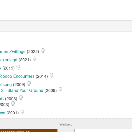
men Zwillinge
(2022)
Hexenjagd
(2021)
y
(2019)
Voodoo Encounters
(2014)
rlösung
(2009)
 2 - Stand Your Ground
(2009)
bik
(2003)
2003)
own
(2001)
Werbung