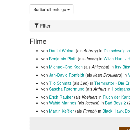
Sortierreihenfolge
Filter
Filme
von
Daniel Welbat
(als
Aubrey
) in
Die schweigsa
von
Benjamin Plath
(als
Jacob
) in
Witch Hunt - 
von
Michael-Che Koch
(als
Ahkeeba
) in
Itsy Bits
von
Jan-David Rönfeldt
(als
Jean Drouillard
) in
von
Tilo Schmitz
(als
Len
) in
Terminator - Die E
von
Sascha Rotermund
(als
Arthur
) in
Hooligans
von
Erich Räuker
(als
Koehler
) in
Fluch der Kari
von
Wahid Mannes
(als
Icepick
) in
Bad Boys 2
(
von
Martin Keßler
(als
Firimbi
) in
Black Hawk D