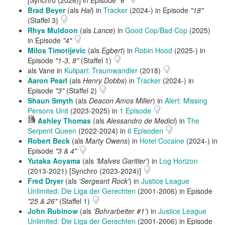
[Synchro (2026)] in Episode
"6"
Brad Beyer
(als
Hal
) in
Tracker
(2024-) in Episode
"18"
(Staffel 3)
Rhys Muldoon
(als
Lance
) in
Good Cop/Bad Cop
(2025)
in Episode
"4"
Milos Timotijevic
(als
Egbert
) in
Robin Hood
(2025-) in
Episode
"1-3, 8"
(Staffel 1)
als Vane in
Kulipari: Traumwandler
(2018)
Aaron Pearl
(als
Henry Dobbs
) in
Tracker
(2024-) in
Episode
"3"
(Staffel 2)
Shaun Smyth
(als
Deacon Amos Miller
) in
Alert: Missing
Persons Unit
(2023-2025) in
1 Episode
Hörprobe
Ashley Thomas
(als
Alessandro de Medici
) in
The
abspielen
Serpent Queen
(2022-2024) in
6 Episoden
Robert Beck
(als
Marty Owens
) in
Hotel Cocaine
(2024-) in
Episode
"3 & 4"
Yutaka Aoyama
(als
'Malves Garitier'
) in
Log Horizon
(2013-2021) [Synchro (2023-2024)]
Fred Dryer
(als
'Sergeant Rock'
) in
Justice League
Unlimited: Die Liga der Gerechten
(2001-2006) in Episode
"25 & 26"
(Staffel 1)
John Rubinow
(als
'Bohrarbeiter #1'
) in
Justice League
Unlimited: Die Liga der Gerechten
(2001-2006) in Episode