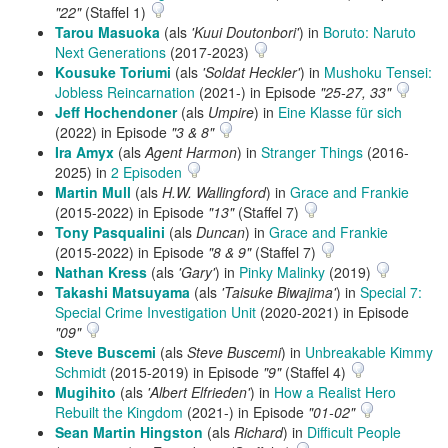
"22"
(Staffel 1)
Tarou Masuoka
(als
'Kuui Doutonbori'
) in
Boruto: Naruto
Next Generations
(2017-2023)
Kousuke Toriumi
(als
'Soldat Heckler'
) in
Mushoku Tensei:
Jobless Reincarnation
(2021-) in Episode
"25-27, 33"
Jeff Hochendoner
(als
Umpire
) in
Eine Klasse für sich
(2022) in Episode
"3 & 8"
Ira Amyx
(als
Agent Harmon
) in
Stranger Things
(2016-
2025) in
2 Episoden
Martin Mull
(als
H.W. Wallingford
) in
Grace and Frankie
(2015-2022) in Episode
"13"
(Staffel 7)
Tony Pasqualini
(als
Duncan
) in
Grace and Frankie
(2015-2022) in Episode
"8 & 9"
(Staffel 7)
Nathan Kress
(als
'Gary'
) in
Pinky Malinky
(2019)
Takashi Matsuyama
(als
'Taisuke Biwajima'
) in
Special 7:
Special Crime Investigation Unit
(2020-2021) in Episode
"09"
Steve Buscemi
(als
Steve Buscemi
) in
Unbreakable Kimmy
Schmidt
(2015-2019) in Episode
"9"
(Staffel 4)
Mugihito
(als
'Albert Elfrieden'
) in
How a Realist Hero
Rebuilt the Kingdom
(2021-) in Episode
"01-02"
Sean Martin Hingston
(als
Richard
) in
Difficult People