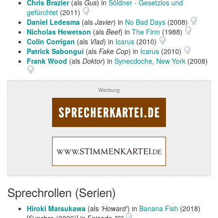
Chris Brazier
(als
Gus
) in
Söldner - Gesetzlos und
gefürchtet
(2011)
Daniel Ledesma
(als
Javier
) in
No Bad Days
(2008)
Nicholas Hewetson
(als
Beef
) in
The Firm
(1988)
Colin Corrigan
(als
Vlad
) in
Icarus
(2010)
Patrick Sabongui
(als
Fake Cop
) in
Icarus
(2010)
Frank Wood
(als
Doktor
) in
Synecdoche, New York
(2008)
Werbung
Sprechrollen (Serien)
Hiroki Matsukawa
(als
'Howard'
) in
Banana Fish
(2018)