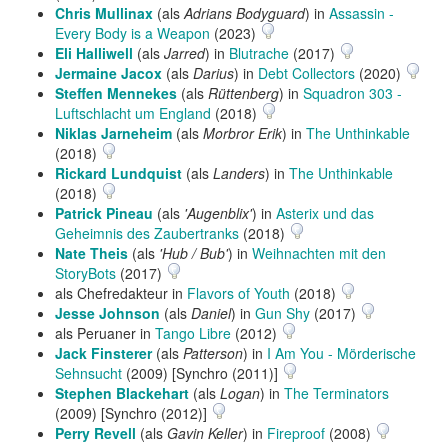
Chris Mullinax
(als
Adrians Bodyguard
) in
Assassin -
Every Body is a Weapon
(2023)
Eli Halliwell
(als
Jarred
) in
Blutrache
(2017)
Jermaine Jacox
(als
Darius
) in
Debt Collectors
(2020)
Steffen Mennekes
(als
Rüttenberg
) in
Squadron 303 -
Luftschlacht um England
(2018)
Niklas Jarneheim
(als
Morbror Erik
) in
The Unthinkable
(2018)
Rickard Lundquist
(als
Landers
) in
The Unthinkable
(2018)
Patrick Pineau
(als
'Augenblix'
) in
Asterix und das
Geheimnis des Zaubertranks
(2018)
Nate Theis
(als
'Hub / Bub'
) in
Weihnachten mit den
StoryBots
(2017)
als Chefredakteur in
Flavors of Youth
(2018)
Jesse Johnson
(als
Daniel
) in
Gun Shy
(2017)
als Peruaner in
Tango Libre
(2012)
Jack Finsterer
(als
Patterson
) in
I Am You - Mörderische
Sehnsucht
(2009) [Synchro (2011)]
Stephen Blackehart
(als
Logan
) in
The Terminators
(2009) [Synchro (2012)]
Perry Revell
(als
Gavin Keller
) in
Fireproof
(2008)