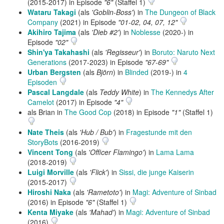
(2015-2017) in Episode
"6"
(Staffel 1)
Wataru Takagi
(als
'Goblin-Boss'
) in
The Dungeon of Black
Company
(2021) in Episode
"01-02, 04, 07, 12"
Akihiro Tajima
(als
'Dieb #2'
) in
Noblesse
(2020-) in
Episode
"02"
Shin'ya Takahashi
(als
'Regisseur'
) in
Boruto: Naruto Next
Generations
(2017-2023) in Episode
"67-69"
Urban Bergsten
(als
Björn
) in
Blinded
(2019-) in
4
Episoden
Pascal Langdale
(als
Teddy White
) in
The Kennedys After
Camelot
(2017) in Episode
"4"
als Brian in
The Good Cop
(2018) in Episode
"1"
(Staffel 1)
Nate Theis
(als
'Hub / Bub'
) in
Fragestunde mit den
StoryBots
(2016-2019)
Vincent Tong
(als
'Officer Flamingo'
) in
Lama Lama
(2018-2019)
Luigi Morville
(als
'Flick'
) in
Sissi, die junge Kaiserin
(2015-2017)
Hiroshi Naka
(als
'Rametoto'
) in
Magi: Adventure of Sinbad
(2016) in Episode
"6"
(Staffel 1)
Kenta Miyake
(als
'Mahad'
) in
Magi: Adventure of Sinbad
(2016)