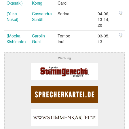
Okasaki)
König
Carol
(Yuka
Cassandra
Serina
04-06,
Nukui)
Schütt
13-14,
20
(Moeka
Carolin
Tomoe
03-05,
Kishimoto)
Guhl
Inui
13
Werbung