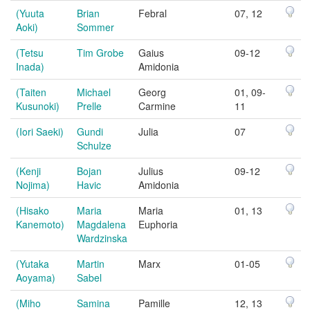
(Yuuta
Brian
Febral
07, 12
Aoki)
Sommer
(Tetsu
Tim Grobe
Gaius
09-12
Inada)
Amidonia
(Taiten
Michael
Georg
01, 09-
Kusunoki)
Prelle
Carmine
11
(Iori Saeki)
Gundi
Julia
07
Schulze
(Kenji
Bojan
Julius
09-12
Nojima)
Havic
Amidonia
(Hisako
Maria
Maria
01, 13
Kanemoto)
Magdalena
Euphoria
Wardzinska
(Yutaka
Martin
Marx
01-05
Aoyama)
Sabel
(Miho
Samina
Pamille
12, 13