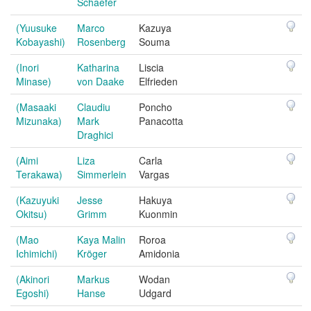
Schaefer
(Yuusuke
Marco
Kazuya
Kobayashi)
Rosenberg
Souma
(Inori
Katharina
Liscia
Minase)
von Daake
Elfrieden
(Masaaki
Claudiu
Poncho
Mizunaka)
Mark
Panacotta
Draghici
(Aimi
Liza
Carla
Terakawa)
Simmerlein
Vargas
(Kazuyuki
Jesse
Hakuya
Okitsu)
Grimm
Kuonmin
(Mao
Kaya Malin
Roroa
Ichimichi)
Kröger
Amidonia
(Akinori
Markus
Wodan
Egoshi)
Hanse
Udgard