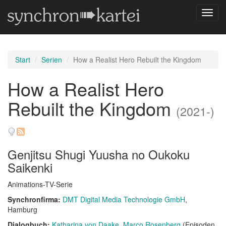
Navig
umsch
Start
Serien
How a Realist Hero Rebuilt the Kingdom
How a Realist Hero
Rebuilt the Kingdom
(2021-)
Genjitsu Shugi Yuusha no Oukoku
Saikenki
Animations-TV-Serie
Synchronfirma:
DMT Digital Media Technologie GmbH
,
Hamburg
Dialogbuch:
Katharina von Daake
Marco Rosenberg
(Episoden