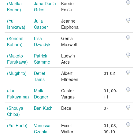
(Marika
Jana Dunja
Kaede
Kouno)
Gries
Foxia
(Yui
Julia
Jeanne
Ishikawa)
Casper
Euphoria
(Konomi
Lisa
Genia
Kohara)
Dzyadyk
Maxwell
(Makoto
Patrick
Ludwin
Furukawa)
Stamme
Arcs
(Mugihito)
Detlef
Albert
01-02
Tams
Elfrieden
(Jun
Maik
Castor
01, 09-
Fukuyama)
Degner
Vargas
11
(Shouya
Ben Küch
Dece
07
Chiba)
(Yui Horie)
Vanessa
Excel
01, 03,
Czapla
Walter
09-10