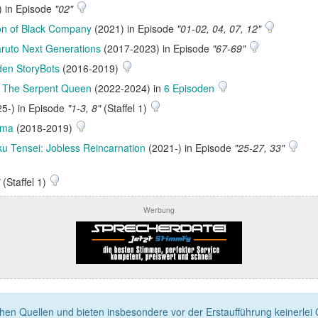
) in Episode
"02"
n of Black Company
(2021) in Episode
"01-02, 04, 07, 12"
aruto Next Generations
(2017-2023) in Episode
"67-69"
den StoryBots
(2016-2019)
n
The Serpent Queen
(2022-2024) in
6 Episoden
5-) in Episode
"1-3, 8"
(Staffel 1)
ama
(2018-2019)
u Tensei: Jobless Reincarnation
(2021-) in Episode
"25-27, 33"
(Staffel 1)
Werbung
n Quellen und bieten insbesondere vor der Erstaufführung keinerlei Ga