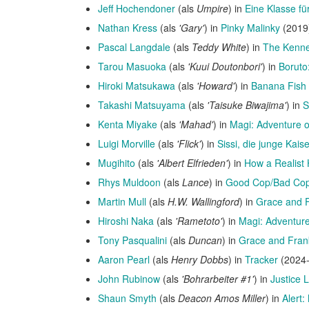
Jeff Hochendoner
(als
Umpire
) in
Eine Klasse für
Nathan Kress
(als
'Gary'
) in
Pinky Malinky
(2019
Pascal Langdale
(als
Teddy White
) in
The Kenne
Tarou Masuoka
(als
'Kuui Doutonbori'
) in
Boruto
Hiroki Matsukawa
(als
'Howard'
) in
Banana Fish
Takashi Matsuyama
(als
'Taisuke Biwajima'
) in
S
Kenta Miyake
(als
'Mahad'
) in
Magi: Adventure o
Luigi Morville
(als
'Flick'
) in
Sissi, die junge Kaise
Mugihito
(als
'Albert Elfrieden'
) in
How a Realist 
Rhys Muldoon
(als
Lance
) in
Good Cop/Bad Co
Martin Mull
(als
H.W. Wallingford
) in
Grace and F
Hiroshi Naka
(als
'Rametoto'
) in
Magi: Adventure
Tony Pasqualini
(als
Duncan
) in
Grace and Fran
Aaron Pearl
(als
Henry Dobbs
) in
Tracker
(2024-
John Rubinow
(als
'Bohrarbeiter #1'
) in
Justice 
Shaun Smyth
(als
Deacon Amos Miller
) in
Alert: