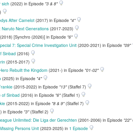
 sich
(2022) in Episode
"3 & 8"
)
dys After Camelot
(2017) in Episode
"4"
: Naruto Next Generations
(2017-2023)
(2018) [Synchro (2026)] in Episode
"6"
pecial 7: Special Crime Investigation Unit
(2020-2021) in Episode
"09"
f Sinbad
(2016)
rin
(2015-2017)
Hero Rebuilt the Kingdom
(2021-) in Episode
"01-02"
p
(2025) in Episode
"4"
rankie
(2015-2022) in Episode
"13"
(Staffel 7)
 of Sinbad
(2016) in Episode
"6"
(Staffel 1)
kie
(2015-2022) in Episode
"8 & 9"
(Staffel 7)
) in Episode
"3"
(Staffel 2)
League Unlimited: Die Liga der Gerechten
(2001-2006) in Episode
"22"
 Missing Persons Unit
(2023-2025) in
1 Episode