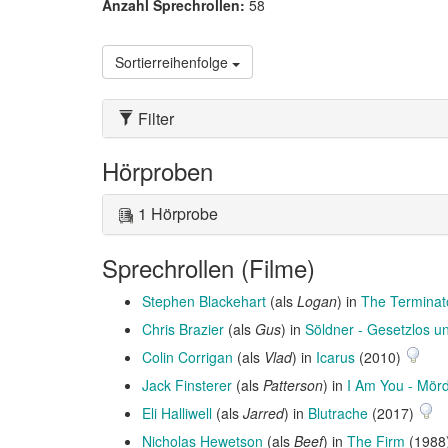
Anzahl Sprechrollen:
58
Sortierreihenfolge
Filter
Hörproben
1 Hörprobe
Sprechrollen (Filme)
Stephen Blackehart
(als
Logan
) in
The Terminat
Chris Brazier
(als
Gus
) in
Söldner - Gesetzlos un
Colin Corrigan
(als
Vlad
) in
Icarus
(2010)
Jack Finsterer
(als
Patterson
) in
I Am You - Mör
Eli Halliwell
(als
Jarred
) in
Blutrache
(2017)
Nicholas Hewetson
(als
Beef
) in
The Firm
(1988