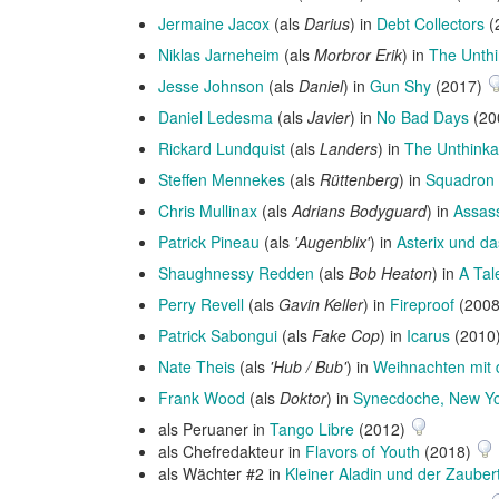
Jermaine Jacox
(als
Darius
) in
Debt Collectors
(
Niklas Jarneheim
(als
Morbror Erik
) in
The Unthi
Jesse Johnson
(als
Daniel
) in
Gun Shy
(2017)
Daniel Ledesma
(als
Javier
) in
No Bad Days
(20
Rickard Lundquist
(als
Landers
) in
The Unthinka
Steffen Mennekes
(als
Rüttenberg
) in
Squadron 
Chris Mullinax
(als
Adrians Bodyguard
) in
Assass
Patrick Pineau
(als
'Augenblix'
) in
Asterix und d
Shaughnessy Redden
(als
Bob Heaton
) in
A Tal
Perry Revell
(als
Gavin Keller
) in
Fireproof
(200
Patrick Sabongui
(als
Fake Cop
) in
Icarus
(2010
Nate Theis
(als
'Hub / Bub'
) in
Weihnachten mit 
Frank Wood
(als
Doktor
) in
Synecdoche, New Y
als Peruaner in
Tango Libre
(2012)
als Chefredakteur in
Flavors of Youth
(2018)
als Wächter #2 in
Kleiner Aladin und der Zauber