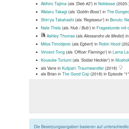
Akihiro Tajima
(als
'Dieb #2'
) in
Noblesse
(2020-
Wataru Takagi
(als
'Goblin-Boss'
) in
The Dungeo
Shin'ya Takahashi
(als
'Regisseur'
) in
Boruto: N
Nate Theis
(als
'Hub / Bub'
) in
Fragestunde mit 
Hörprobe
Ashley Thomas
(als
Alessandro de Medici
) i
abspielen
Milos Timotijevic
(als
Egbert
) in
Robin Hood
(202
Vincent Tong
(als
'Officer Flamingo'
) in
Lama L
Kousuke Toriumi
(als
'Soldat Heckler'
) in
Mushok
als Vane in
Kulipari: Traumwandler
(2018)
als Brian in
The Good Cop
(2018) in Episode
"1"
Die Besetzungsangaben basieren auf unterschiedliche