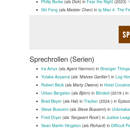
Philip Burke
(als
Dick
) in
Fear the Night
(2023)
Shi Feng
(als
Meister Chen
) in
Ip Man 4: The Fi
Sprechrollen (Serien)
Ira Amyx
(als
Agent Harmon
) in
Stranger Things
Yutaka Aoyama
(als
'Malves Garitier'
) in
Log Hor
Robert Beck
(als
Marty Owens
) in
Hotel Cocaine
Urban Bergsten
(als
Björn
) in
Blinded
(2019-) in
Brad Beyer
(als
Hal
) in
Tracker
(2024-) in Epis
Steve Buscemi
(als
Steve Buscemi
) in
Unbreaka
Fred Dryer
(als
'Sergeant Rock'
) in
Justice Leag
Sean Martin Hingston
(als
Richard
) in
Difficult P