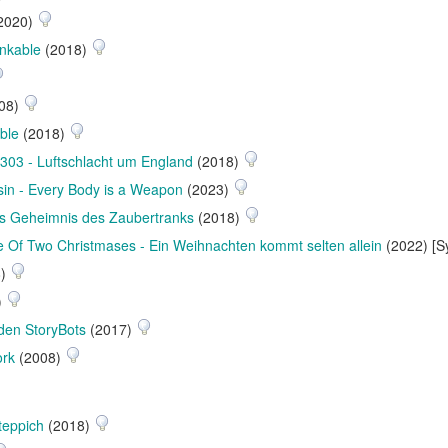
2020)
nkable
(2018)
08)
ble
(2018)
303 - Luftschlacht um England
(2018)
in - Every Body is a Weapon
(2023)
as Geheimnis des Zaubertranks
(2018)
e Of Two Christmases - Ein Weihnachten kommt selten allein
(2022) [S
8)
)
den StoryBots
(2017)
ork
(2008)
teppich
(2018)