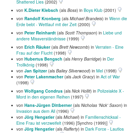
Shattered Lies
(2002)
von
K.Dieter Klebsch
(als
Boss
) in
Boys Klub
(2001)
von
Randolf Kronberg
(als
Michael Brandeis
) in
Wenn die
Erde bebt - Wettlauf mit der Zeit
(2000)
von
Peter Reinhardt
(als
Scott Thompson
) in
Liebe und
andere Missverständnisse
(1999)
von
Erich Räuker
(als
Brett Newcomb
) in
Verraten - Eine
Frau auf der Flucht
(1998)
von
Hubertus Bengsch
(als
Henry Barridge
) in
Der
Trollkönig
(1998)
von
Jan Spitzer
(als
Bailey Silverwood
) in
Mel
(1998)
von
Peter Lakenmacher
(als
Jack Gracy
) in
Act of War
(1998)
von
Wolfgang Condrus
(als
Nick Hollit
) in
Polizeiakte X -
Mord in den eigenen Reihen
(1997)
von
Hans-Jürgen Dittberner
(als
Nicholas 'Nick' Saxon
) in
Invasion aus dem All
(1996)
von
Jörg Hengstler
(als
Michael
) in
Familienschicksal -
Eine Frau ist verzweifelt
(1996) [Synchro (1999)]
von
Jörg Hengstler
(als
Rafferty
) in
Dark Force - Lautlos