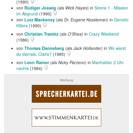
(1990)
von
Rüdiger Joswig
(als
Wick Hayes
) in
Sirene 1 - Mission
im Abgrund
(1990)
von
Lutz Mackensy
(als
Dr. Eugene Kessleman
) in
Genetic
Killers
(1990)
von
Christian Tramitz
(als
O'Shea
) in
Crazy Weekend
(1986)
von
Thomas Danneberg
(als
Jack Hollander
) in
Wo warst
du damals, Claire?
(1985)
von
Leon Rainer
(als
Nicky Parzeno
) in
Manhattan 2 Uhr
nachts
(1984)
Werbung