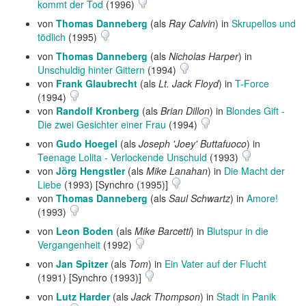
kommt der Tod
(1996)
von
Thomas Danneberg
(als
Ray Calvin
) in
Skrupellos und
tödlich
(1995)
von
Thomas Danneberg
(als
Nicholas Harper
) in
Unschuldig hinter Gittern
(1994)
von
Frank Glaubrecht
(als
Lt. Jack Floyd
) in
T-Force
(1994)
von
Randolf Kronberg
(als
Brian Dillon
) in
Blondes Gift -
Die zwei Gesichter einer Frau
(1994)
von
Gudo Hoegel
(als
Joseph 'Joey' Buttafuoco
) in
Teenage Lolita - Verlockende Unschuld
(1993)
von
Jörg Hengstler
(als
Mike Lanahan
) in
Die Macht der
Liebe
(1993) [Synchro (1995)]
von
Thomas Danneberg
(als
Saul Schwartz
) in
Amore!
(1993)
von
Leon Boden
(als
Mike Barcetti
) in
Blutspur in die
Vergangenheit
(1992)
von
Jan Spitzer
(als
Tom
) in
Ein Vater auf der Flucht
(1991) [Synchro (1993)]
von
Lutz Harder
(als
Jack Thompson
) in
Stadt in Panik