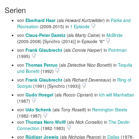
Serien
von
Eberhard Haar
(als
Howard Kurtzwilder
) in
Parks and
Recreation
(2009-2015) in
1 Episode
von
Claus-Peter Damitz
(als
Marty Caine
) in
McBride
(2005-2008) [Synchro (2014)] in Episode
"6"
von
Frank Glaubrecht
(als
Connie Harper
) in
Pointman
(1995)
von
Thomas Petruo
(als
Detective Nico Bonetti
) in
Tequila
und Bonetti
(1992)
von
Frank Glaubrecht
(als
Richard Devereaux
) in
Ring of
Scorpio
(1991) [Synchro (1993)]
von
Gudo Hoegel
(als
Rocco Cipriani
) in
Ich will Manhattan
(1987)
von
Udo Schenk
(als
Tony Roselli
) in
Remington Steele
(1982-1987)
von
Thomas Nero Wolff
(als
Nick Corsello
) in
The Devlin
Connection
(1982-1983)
von
Rüdiger Joswig
(als
Nicholas Pearce
) in
Dallas
(1978-