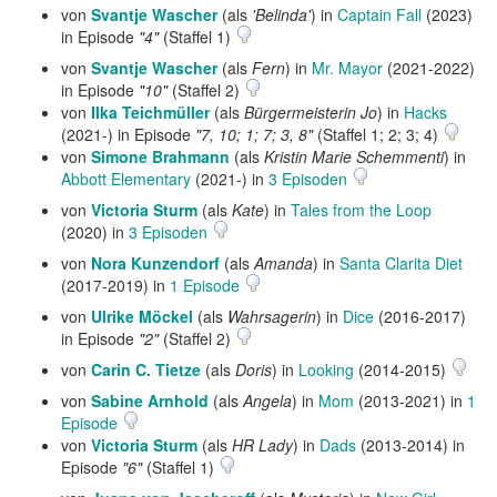
von
Svantje Wascher
(als
'Belinda'
) in
Captain Fall
(2023)
in Episode
"4"
(Staffel 1)
von
Svantje Wascher
(als
Fern
) in
Mr. Mayor
(2021-2022)
in Episode
"10"
(Staffel 2)
von
Ilka Teichmüller
(als
Bürgermeisterin Jo
) in
Hacks
(2021-) in Episode
"7, 10; 1; 7; 3, 8"
(Staffel 1; 2; 3; 4)
von
Simone Brahmann
(als
Kristin Marie Schemmenti
) in
Abbott Elementary
(2021-) in
3 Episoden
von
Victoria Sturm
(als
Kate
) in
Tales from the Loop
(2020) in
3 Episoden
von
Nora Kunzendorf
(als
Amanda
) in
Santa Clarita Diet
(2017-2019) in
1 Episode
von
Ulrike Möckel
(als
Wahrsagerin
) in
Dice
(2016-2017)
in Episode
"2"
(Staffel 2)
von
Carin C. Tietze
(als
Doris
) in
Looking
(2014-2015)
von
Sabine Arnhold
(als
Angela
) in
Mom
(2013-2021) in
1
Episode
von
Victoria Sturm
(als
HR Lady
) in
Dads
(2013-2014) in
Episode
"6"
(Staffel 1)