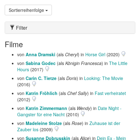
Sortierreihenfolge
Filter
Filme
von
Anna Dramski
(als
Cheryl
) in
Horse Girl
(2020)
von
Sabina Godec
(als
Königin Francesca
) in
The Little
Hours
(2017)
von
Carin C. Tietze
(als
Doris
) in
Looking: The Movie
(2016)
von
Katrin Fröhlich
(als
Chef Sally
) in
Fast verheiratet
(2012)
von
Katrin Zimmermann
(als
Wendy
) in
Date Night -
Gangster für eine Nacht
(2010)
von
Madeleine Stolze
(als
Rose
) in
Zuhause ist der
Zauber los
(2009)
von
Susanne Dobrusskin
(als
Alice
) in
Dein Ex - Mein