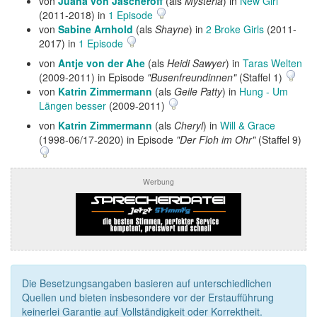
von
Juana von Jascheroff
(als
Mysteria
) in
New Girl
(2011-2018) in
1 Episode
von
Sabine Arnhold
(als
Shayne
) in
2 Broke Girls
(2011-
2017) in
1 Episode
von
Antje von der Ahe
(als
Heidi Sawyer
) in
Taras Welten
(2009-2011) in Episode
"Busenfreundinnen"
(Staffel 1)
von
Katrin Zimmermann
(als
Geile Patty
) in
Hung - Um
Längen besser
(2009-2011)
von
Katrin Zimmermann
(als
Cheryl
) in
Will & Grace
(1998-06/17-2020) in Episode
"Der Floh im Ohr"
(Staffel 9)
Werbung
Die Besetzungsangaben basieren auf unterschiedlichen
Quellen und bieten insbesondere vor der Erstaufführung
keinerlei Garantie auf Vollständigkeit oder Korrektheit.