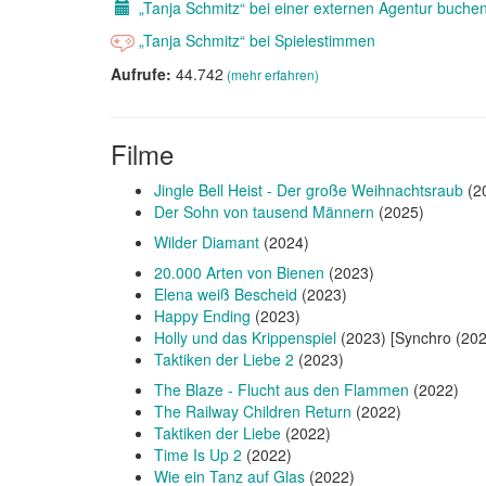
„Tanja Schmitz“ bei einer externen Agentur buche
„Tanja Schmitz“ bei Spielestimmen
Aufrufe:
44.742
(mehr erfahren)
Filme
Jingle Bell Heist - Der große Weihnachtsraub
(2
Der Sohn von tausend Männern
(2025)
Wilder Diamant
(2024)
20.000 Arten von Bienen
(2023)
Elena weiß Bescheid
(2023)
Happy Ending
(2023)
Holly und das Krippenspiel
(2023) [Synchro (202
Taktiken der Liebe 2
(2023)
The Blaze - Flucht aus den Flammen
(2022)
The Railway Children Return
(2022)
Taktiken der Liebe
(2022)
Time Is Up 2
(2022)
Wie ein Tanz auf Glas
(2022)