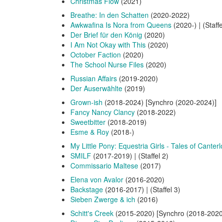
Christmas Flow
(2021)
Breathe: In den Schatten
(2020-2022)
Awkwafina Is Nora from Queens
(2020-) | (Staffe
Der Brief für den König
(2020)
I Am Not Okay with This
(2020)
October Faction
(2020)
The School Nurse Files
(2020)
Russian Affairs
(2019-2020)
Der Auserwählte
(2019)
Grown-ish
(2018-2024) [Synchro (2020-2024)]
Fancy Nancy Clancy
(2018-2022)
Sweetbitter
(2018-2019)
Esme & Roy
(2018-)
My Little Pony: Equestria Girls - Tales of Canterl
SMILF
(2017-2019) | (Staffel 2)
Commissario Maltese
(2017)
Elena von Avalor
(2016-2020)
Backstage
(2016-2017) | (Staffel 3)
Sieben Zwerge & ich
(2016)
Schitt's Creek
(2015-2020) [Synchro (2018-2020)]