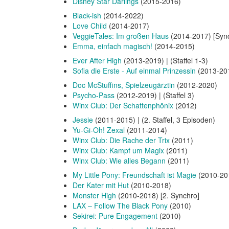
Disney Star Darlings
(2015-2016)
Black-ish
(2014-2022)
Love Child
(2014-2017)
VeggieTales: Im großen Haus
(2014-2017) [Synch
Emma, einfach magisch!
(2014-2015)
Ever After High
(2013-2019) | (Staffel 1-3)
Sofia die Erste - Auf einmal Prinzessin
(2013-20
Doc McStuffins, Spielzeugärztin
(2012-2020)
Psycho-Pass
(2012-2019) | (Staffel 3)
Winx Club: Der Schattenphönix
(2012)
Jessie
(2011-2015) | (2. Staffel, 3 Episoden)
Yu-Gi-Oh! Zexal
(2011-2014)
Winx Club: Die Rache der Trix
(2011)
Winx Club: Kampf um Magix
(2011)
Winx Club: Wie alles Begann
(2011)
My Little Pony: Freundschaft ist Magie
(2010-20
Der Kater mit Hut
(2010-2018)
Monster High
(2010-2018) [2. Synchro]
LAX – Follow The Black Pony
(2010)
Sekirei: Pure Engagement
(2010)