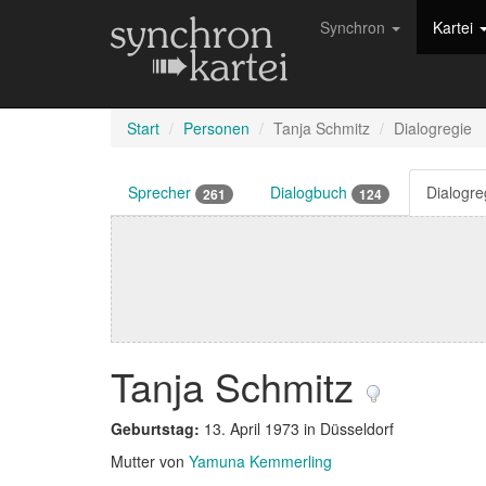
Synchron
Kartei
Start
Personen
Tanja Schmitz
Dialogregie
Sprecher
Dialogbuch
Dialogr
261
124
Tanja Schmitz
Geburtstag:
13. April 1973 in Düsseldorf
Mutter von
Yamuna Kemmerling