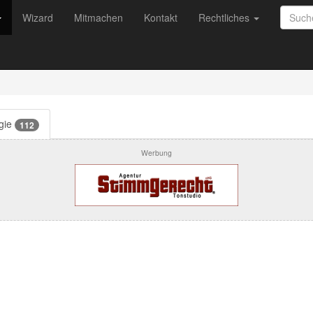
Wizard
Mitmachen
Kontakt
Rechtliches
egie
112
Werbung