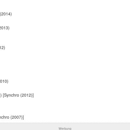
(2014)
2013)
12)
010)
) [Synchro (2012)]
nchro (2007)]
Werbung