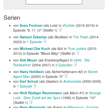
Serien
von
Sven Fechner
(als
Luta
) in
iZombie
(2015-2019) in
Episode
"9, 11-13"
(Staffel 1)
von
Samuel Zekarias
(als
Skullstar
) in
The Flash
(2014-
2023) in
1 Episode
von
Michael-Che Koch
(als
Koi
) in
True Justice
(2010-
2012) in Episode
"Blood Alley"
(Staffel 2)
von
Dirk Meyer
(als
Krankenpfleger
) in
4400 - Die
Rückkehrer
(2004-2007) in
2 Episoden
von
Hans Hohlbein
(als
Sicherheitsmann #2
) in
Secret
Agent Man
(2000) in Episode
"2"
von
Karl Schulz
(als
Glasten
) in
Andromeda
(2000-2005)
in
1 Episode
von
Wolf Rüdiger Reutermann
(als
Mann #1
) in
Strange
Luck - Dem Zufall auf der Spur
(1996) in Episode
"10"
(Staffel 1)
von
Peter Reinhardt
(als
Pulga
) in
Millennium - Fürchte