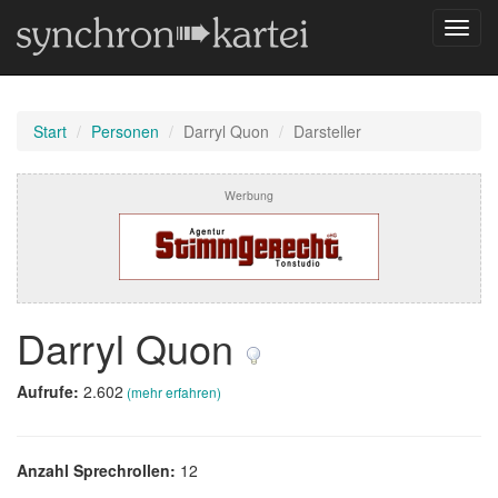
Navig
umsch
Start
Personen
Darryl Quon
Darsteller
Werbung
Darryl Quon
Aufrufe:
2.602
(mehr erfahren)
Anzahl Sprechrollen:
12