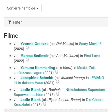
Sortierreihenfolge
Filter
Filme
von
Yvonne Greitzke
(als
Dei Meeks
) in
Scary Movie 6
(2026)
von
Maresa Sedlmeir
(als
Ann Matienzo
) in
First Love
(2022)
von
Yamuna Kemmerling
(als
Kiera
) in
Moxie. Zeit,
zurückzuschlagen
(2021)
von
Josephine Schmidt
(als
Makani Young
) in
JEMAND
ist in deinem Haus
(2021)
von
Jodie Blank
(als
Rachel
) in
Nickelodeons Superstars
Superweihnachten
(2015)
von
Jodie Blank
(als
Piper Jensen-Bauer
) in
Die Chaos-
Kreuzfahrt
(2015)