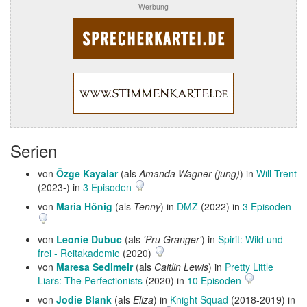
Werbung
Serien
von
Özge Kayalar
(als
Amanda Wagner (jung)
) in
Will Trent
(2023-) in
3 Episoden
von
Maria Hönig
(als
Tenny
) in
DMZ
(2022) in
3 Episoden
von
Leonie Dubuc
(als
'Pru Granger'
) in
Spirit: Wild und
frei - Reitakademie
(2020)
von
Maresa Sedlmeir
(als
Caitlin Lewis
) in
Pretty Little
Liars: The Perfectionists
(2020) in
10 Episoden
von
Jodie Blank
(als
Eliza
) in
Knight Squad
(2018-2019) in