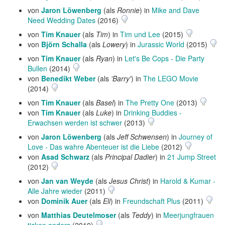
von
Jaron Löwenberg
(als
Ronnie
) in
Mike and Dave
Need Wedding Dates
(2016)
von
Tim Knauer
(als
Tim
) in
Tim und Lee
(2015)
von
Björn Schalla
(als
Lowery
) in
Jurassic World
(2015)
von
Tim Knauer
(als
Ryan
) in
Let's Be Cops - Die Party
Bullen
(2014)
von
Benedikt Weber
(als
'Barry'
) in
The LEGO Movie
(2014)
von
Tim Knauer
(als
Basel
) in
The Pretty One
(2013)
von
Tim Knauer
(als
Luke
) in
Drinking Buddies -
Erwachsen werden ist schwer
(2013)
von
Jaron Löwenberg
(als
Jeff Schwensen
) in
Journey of
Love - Das wahre Abenteuer ist die Liebe
(2012)
von
Asad Schwarz
(als
Principal Dadier
) in
21 Jump Street
(2012)
von
Jan van Weyde
(als
Jesus Christ
) in
Harold & Kumar -
Alle Jahre wieder
(2011)
von
Dominik Auer
(als
Eli
) in
Freundschaft Plus
(2011)
von
Matthias Deutelmoser
(als
Teddy
) in
Meerjungfrauen