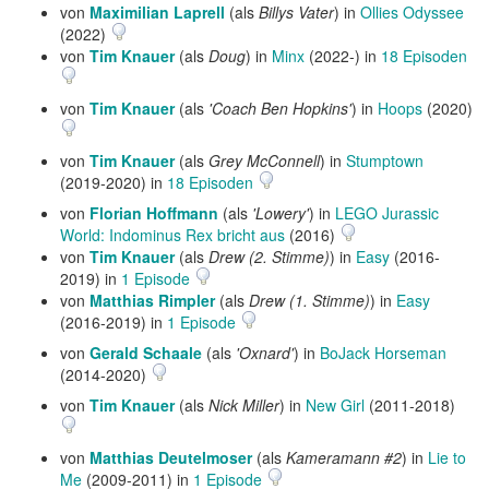
von
Maximilian Laprell
(als
Billys Vater
) in
Ollies Odyssee
(2022)
von
Tim Knauer
(als
Doug
) in
Minx
(2022-) in
18 Episoden
von
Tim Knauer
(als
'Coach Ben Hopkins'
) in
Hoops
(2020)
von
Tim Knauer
(als
Grey McConnell
) in
Stumptown
(2019-2020) in
18 Episoden
von
Florian Hoffmann
(als
'Lowery'
) in
LEGO Jurassic
World: Indominus Rex bricht aus
(2016)
von
Tim Knauer
(als
Drew (2. Stimme)
) in
Easy
(2016-
2019) in
1 Episode
von
Matthias Rimpler
(als
Drew (1. Stimme)
) in
Easy
(2016-2019) in
1 Episode
von
Gerald Schaale
(als
'Oxnard'
) in
BoJack Horseman
(2014-2020)
von
Tim Knauer
(als
Nick Miller
) in
New Girl
(2011-2018)
von
Matthias Deutelmoser
(als
Kameramann #2
) in
Lie to
Me
(2009-2011) in
1 Episode