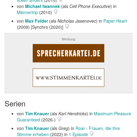
ticken anders
(2010)
von
Michael Iwannek
(als
Cell Phone Executive
) in
Männertrip
(2010)
von
Max Felder
(als
Nicholas Jasenovec
) in
Paper Heart
(2009) [Synchro (2020)]
Werbung
Serien
von
Tim Knauer
(als
Karl Hendricks
) in
Maximum Pleasure
Guaranteed
(2026-)
von
Tim Knauer
(als
Greg
) in
Roar - Frauen, die ihre
Stimme erheben
(2022) in
1 Episode