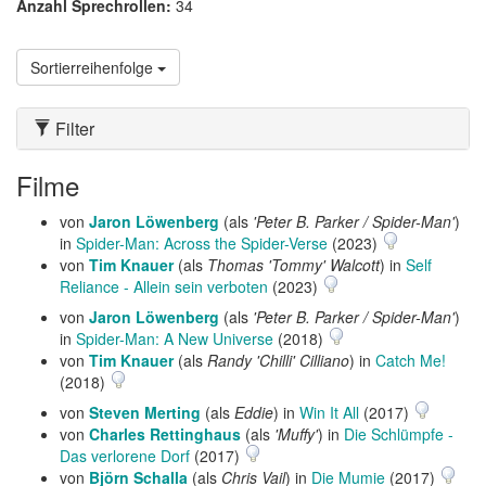
Anzahl Sprechrollen:
34
Sortierreihenfolge
Filter
Filme
von
Jaron Löwenberg
(als
'Peter B. Parker / Spider-Man'
)
in
Spider-Man: Across the Spider-Verse
(2023)
von
Tim Knauer
(als
Thomas 'Tommy' Walcott
) in
Self
Reliance - Allein sein verboten
(2023)
von
Jaron Löwenberg
(als
'Peter B. Parker / Spider-Man'
)
in
Spider-Man: A New Universe
(2018)
von
Tim Knauer
(als
Randy 'Chilli' Cilliano
) in
Catch Me!
(2018)
von
Steven Merting
(als
Eddie
) in
Win It All
(2017)
von
Charles Rettinghaus
(als
'Muffy'
) in
Die Schlümpfe -
Das verlorene Dorf
(2017)
von
Björn Schalla
(als
Chris Vail
) in
Die Mumie
(2017)