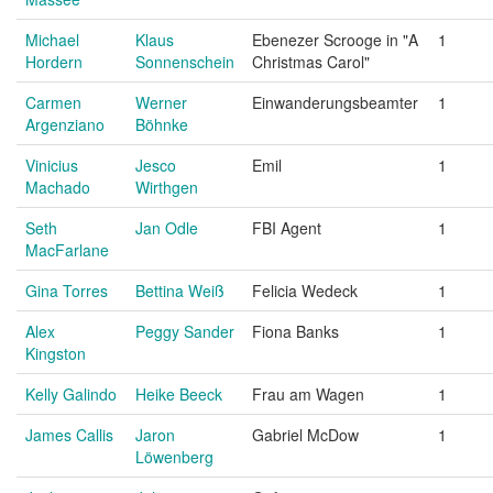
Michael
Klaus
Ebenezer Scrooge in "A
1
Hordern
Sonnenschein
Christmas Carol"
Carmen
Werner
Einwanderungsbeamter
1
Argenziano
Böhnke
Vinicius
Jesco
Emil
1
Machado
Wirthgen
Seth
Jan Odle
FBI Agent
1
MacFarlane
Gina Torres
Bettina Weiß
Felicia Wedeck
1
Alex
Peggy Sander
Fiona Banks
1
Kingston
Kelly Galindo
Heike Beeck
Frau am Wagen
1
James Callis
Jaron
Gabriel McDow
1
Löwenberg