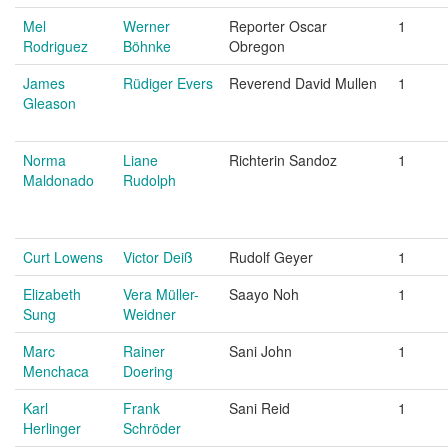
Mel
Werner
Reporter Oscar
1
Rodriguez
Böhnke
Obregon
James
Rüdiger Evers
Reverend David Mullen
1
Gleason
Norma
Liane
Richterin Sandoz
1
Maldonado
Rudolph
Curt Lowens
Victor Deiß
Rudolf Geyer
1
Elizabeth
Vera Müller-
Saayo Noh
1
Sung
Weidner
Marc
Rainer
Sani John
1
Menchaca
Doering
Karl
Frank
Sani Reid
1
Herlinger
Schröder