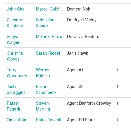
John Cho
Marcel Collé
Demetri Noh
Zachary
Sebastian
Dr. Bryce Varley
Knighton
Schulz
Sonya
Melanie Hinze
Dr. Olivia Benford
Walger
Christine
Sarah Riedel
Janis Hawk
Woods
Terry
Werner
Agent #1
1
Woodberry
Böhnke
Justin
Eckart
Agent #2
1
Spraggins
Schönbeck
Rafael
Steven
Agent Danforth Crowley
1
Petardi
Merting
Omid Abtahi
Patric Tavanti
Agent Ed Fiore
1