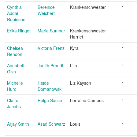
Cynthia
Berenice
Krankenschwester
1
Addai-
Weichert
Robinson
Erika Ringor
Maria Sumner
Krankenschwester
1
Harriet
Chelsea
Victoria Frenz
Kyra
1
Rendon
Annabeth
Judith Brandt
Lita
1
Gish
Michelle
Heide
Liz Kayson
1
Hurd
Domanowski
Claire
Helga Sasse
Lorraine Campos
1
Jacobs
Arjay Smith
Asad Schwarz
Louis
1