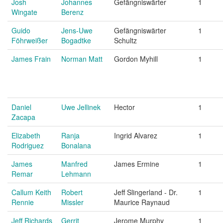
Josh
Johannes
Gefängniswärter
1
Wingate
Berenz
Guido
Jens-Uwe
Gefängniswärter
1
Föhrweißer
Bogadtke
Schultz
James Frain
Norman Matt
Gordon Myhill
1
Daniel
Uwe Jellinek
Hector
1
Zacapa
Elizabeth
Ranja
Ingrid Alvarez
1
Rodriguez
Bonalana
James
Manfred
James Ermine
1
Remar
Lehmann
Callum Keith
Robert
Jeff Slingerland - Dr.
1
Rennie
Missler
Maurice Raynaud
Jeff Richards
Gerrit
Jerome Murphy
1