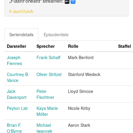
„FlashForward“ streamen:
Seriendetails
Episodenliste
Darsteller
Sprecher
Rolle
Staffel
Joseph
Frank Schaff
Mark Benford
Fiennes
Courtney B.
Oliver Stritzel
Stanford Wedeck
Vance
Jack
Peter
Lloyd Simcoe
Davenport
Flechtner
Peyton List
Kaya Marie
Nicole Kirby
Möller
Brían F.
Michael
Aaron Stark
O'Byrne
Iwannek