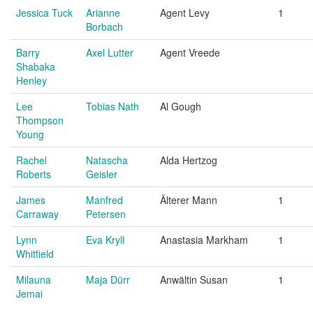
Jessica Tuck
Arianne
Agent Levy
1
Borbach
Barry
Axel Lutter
Agent Vreede
Shabaka
Henley
Lee
Tobias Nath
Al Gough
Thompson
Young
Rachel
Natascha
Alda Hertzog
Roberts
Geisler
James
Manfred
Älterer Mann
1
Carraway
Petersen
Lynn
Eva Kryll
Anastasia Markham
1
Whitfield
Milauna
Maja Dürr
Anwältin Susan
1
Jemai