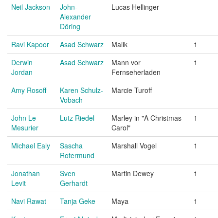
Neil Jackson
John-
Lucas Hellinger
Alexander
Döring
Ravi Kapoor
Asad Schwarz
Malik
1
Derwin
Asad Schwarz
Mann vor
1
Jordan
Fernseherladen
Amy Rosoff
Karen Schulz-
Marcie Turoff
Vobach
John Le
Lutz Riedel
Marley in "A Christmas
1
Mesurier
Carol"
Michael Ealy
Sascha
Marshall Vogel
1
Rotermund
Jonathan
Sven
Martin Dewey
1
Levit
Gerhardt
Navi Rawat
Tanja Geke
Maya
1