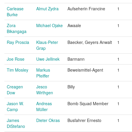
Carlease
Almut Zydra
Aufseherin Francine
1
Burke
Zora
Michael Ojake
Awaale
1
Bikangaga
Ray Proscia
Klaus-Peter
Baecker, Geyers Anwalt
1
Grap
Joe Rose
Uwe Jellinek
Barmann
1
Tim Mosley
Markus
Beweismittel-Agent
1
Pfeiffer
Creagen
Jesco
Billy
1
Dow
Wirthgen
Jason W.
Andreas
Bomb Squad Member
1
Camp
Müller
James
Dieter Okras
Busfahrer Ernesto
1
DiStefano