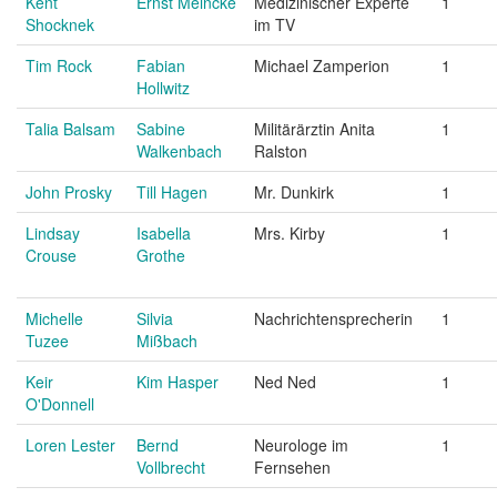
Kent
Ernst Meincke
Medizinischer Experte
1
Shocknek
im TV
Tim Rock
Fabian
Michael Zamperion
1
Hollwitz
Talia Balsam
Sabine
Militärärztin Anita
1
Walkenbach
Ralston
John Prosky
Till Hagen
Mr. Dunkirk
1
Lindsay
Isabella
Mrs. Kirby
1
Crouse
Grothe
Michelle
Silvia
Nachrichtensprecherin
1
Tuzee
Mißbach
Keir
Kim Hasper
Ned Ned
1
O'Donnell
Loren Lester
Bernd
Neurologe im
1
Vollbrecht
Fernsehen