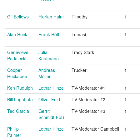
Gil Bellows
Florian Halm
Timothy
1
Alan Ruck
Frank Röth
Tomasi
1
Genevieve
Julia
Tracy Stark
Padalecki
Kaufmann
Cooper
Andreas
Trucker
1
Huckabee
Müller
Ken Rudulph
Lothar Hinze
TV-Moderator #1
1
Bill Lagattuta
Oliver Feld
TV-Moderator #2
1
Ted Garcia
Gerrit
TV-Moderator #3
1
Schmidt-Foß
Phillip
Lothar Hinze
TV-Moderator Campbell
1
Palmer