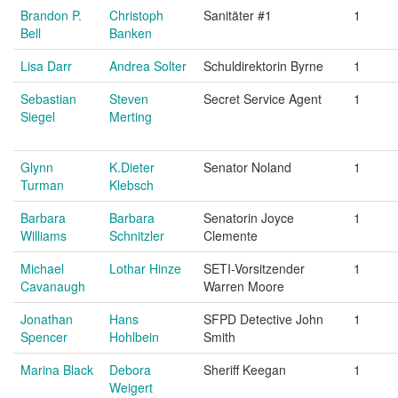
Brandon P.
Christoph
Sanitäter #1
1
Bell
Banken
Lisa Darr
Andrea Solter
Schuldirektorin Byrne
1
Sebastian
Steven
Secret Service Agent
1
Siegel
Merting
Glynn
K.Dieter
Senator Noland
1
Turman
Klebsch
Barbara
Barbara
Senatorin Joyce
1
Williams
Schnitzler
Clemente
Michael
Lothar Hinze
SETI-Vorsitzender
1
Cavanaugh
Warren Moore
Jonathan
Hans
SFPD Detective John
1
Spencer
Hohlbein
Smith
Marina Black
Debora
Sheriff Keegan
1
Weigert