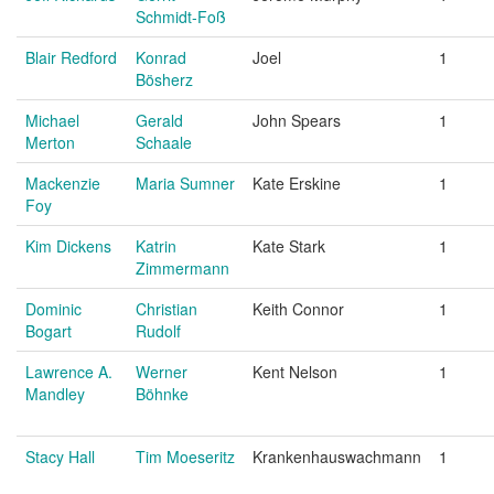
Schmidt-Foß
Blair Redford
Konrad
Joel
1
Bösherz
Michael
Gerald
John Spears
1
Merton
Schaale
Mackenzie
Maria Sumner
Kate Erskine
1
Foy
Kim Dickens
Katrin
Kate Stark
1
Zimmermann
Dominic
Christian
Keith Connor
1
Bogart
Rudolf
Lawrence A.
Werner
Kent Nelson
1
Mandley
Böhnke
Stacy Hall
Tim Moeseritz
Krankenhauswachmann
1