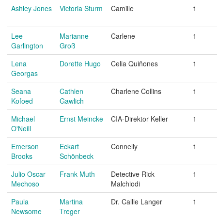
Ashley Jones
Victoria Sturm
Camille
1
Lee
Marianne
Carlene
1
Garlington
Groß
Lena
Dorette Hugo
Celia Quiñones
1
Georgas
Seana
Cathlen
Charlene Collins
1
Kofoed
Gawlich
Michael
Ernst Meincke
CIA-Direktor Keller
1
O'Neill
Emerson
Eckart
Connelly
1
Brooks
Schönbeck
Julio Oscar
Frank Muth
Detective Rick
1
Mechoso
Malchiodi
Paula
Martina
Dr. Callie Langer
1
Newsome
Treger