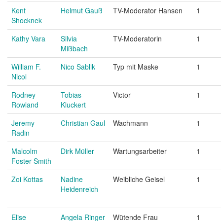
Kent
Helmut Gauß
TV-Moderator Hansen
1
Shocknek
Kathy Vara
Silvia
TV-Moderatorin
1
Mißbach
William F.
Nico Sablik
Typ mit Maske
1
Nicol
Rodney
Tobias
Victor
1
Rowland
Kluckert
Jeremy
Christian Gaul
Wachmann
1
Radin
Malcolm
Dirk Müller
Wartungsarbeiter
1
Foster Smith
Zoi Kottas
Nadine
Weibliche Geisel
1
Heidenreich
Elise
Angela Ringer
Wütende Frau
1