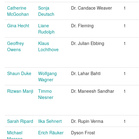
Catherine
Sonja
Dr. Candace Weaver
1
McGoohan
Deutsch
Gina Hecht
Liane
Dr. Fleming
1
Rudolph
Geoffrey
Klaus
Dr. Julian Ebbing
1
Owens
Lochthove
Shaun Duke
Wolfgang
Dr. Lahar Bahti
1
Wagner
Rizwan Manji
Timmo
Dr. Maneesh Sandhar
1
Niesner
Sarah Ripard
Ilka Sehnert
Dr. Rupin Verma
1
Michael
Erich Räuker
Dyson Frost
Massee