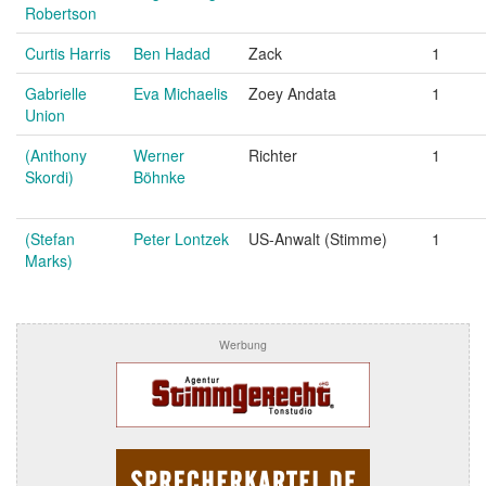
Robertson
Curtis Harris
Ben Hadad
Zack
1
Gabrielle
Eva Michaelis
Zoey Andata
1
Union
(Anthony
Werner
Richter
1
Skordi)
Böhnke
(Stefan
Peter Lontzek
US-Anwalt (Stimme)
1
Marks)
Werbung