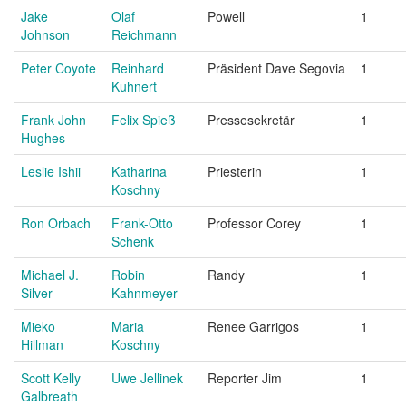
Jake
Olaf
Powell
1
Johnson
Reichmann
Peter Coyote
Reinhard
Präsident Dave Segovia
1
Kuhnert
Frank John
Felix Spieß
Pressesekretär
1
Hughes
Leslie Ishii
Katharina
Priesterin
1
Koschny
Ron Orbach
Frank-Otto
Professor Corey
1
Schenk
Michael J.
Robin
Randy
1
Silver
Kahnmeyer
Mieko
Maria
Renee Garrigos
1
Hillman
Koschny
Scott Kelly
Uwe Jellinek
Reporter Jim
1
Galbreath