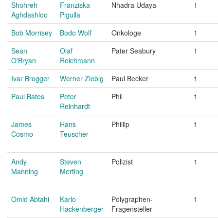
Shohreh
Franziska
Nhadra Udaya
1
Aghdashloo
Pigulla
Bob Morrisey
Bodo Wolf
Onkologe
1
Sean
Olaf
Pater Seabury
1
O'Bryan
Reichmann
Ivar Brogger
Werner Ziebig
Paul Becker
1
Paul Bates
Peter
Phil
1
Reinhardt
James
Hans
Phillip
1
Cosmo
Teuscher
Andy
Steven
Polizist
1
Manning
Merting
Omid Abtahi
Karlo
Polygraphen-
1
Hackenberger
Fragensteller