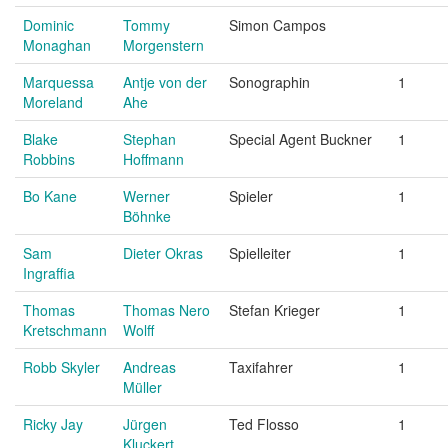
Dominic
Tommy
Simon Campos
Monaghan
Morgenstern
Marquessa
Antje von der
Sonographin
1
Moreland
Ahe
Blake
Stephan
Special Agent Buckner
1
Robbins
Hoffmann
Bo Kane
Werner
Spieler
1
Böhnke
Sam
Dieter Okras
Spielleiter
1
Ingraffia
Thomas
Thomas Nero
Stefan Krieger
1
Kretschmann
Wolff
Robb Skyler
Andreas
Taxifahrer
1
Müller
Ricky Jay
Jürgen
Ted Flosso
1
Kluckert