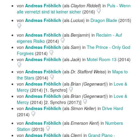
von
Andreas Fröhlich
(als
Clayton Riddell
) in
Puls - Wenn
alle vernetzt sind ist keiner sicher
(2016)
von
Andreas Fröhlich
(als
Lucius
) in
Dragon Blade
(2015)
von
Andreas Fröhlich
(als
Benjamin
) in
Reclaim - Auf
eigenes Risiko
(2014)
von
Andreas Fröhlich
(als
Sam
) in
The Prince - Only God
Forgives
(2014)
von
Andreas Fröhlich
(als
Jack
) in
Motel Room 13
(2014)
von
Andreas Fröhlich
(als
Dr. Stafford Weiss
) in
Maps to
the Stars
(2014)
von
Andreas Fröhlich
(als
Brian (Gegenwart)
) in
Love &
Mercy
(2014) [1. Synchro]
von
Andreas Fröhlich
(als
Brian (Gegenwart)
) in
Love &
Mercy
(2014) [2. Synchro (2017)]
von
Andreas Fröhlich
(als
Simon Keller
) in
Drive Hard
(2014)
von
Andreas Fröhlich
(als
Emerson Kent
) in
Numbers
Station
(2013)
von
Andreas Fröhlich
(als
Clem
) in
Grand Piano -