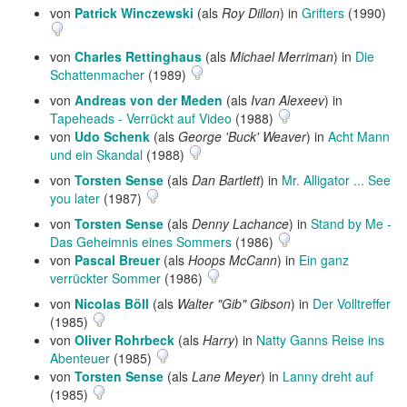
von
Patrick Winczewski
(als
Roy Dillon
) in
Grifters
(1990)
von
Charles Rettinghaus
(als
Michael Merriman
) in
Die
Schattenmacher
(1989)
von
Andreas von der Meden
(als
Ivan Alexeev
) in
Tapeheads - Verrückt auf Video
(1988)
von
Udo Schenk
(als
George 'Buck' Weaver
) in
Acht Mann
und ein Skandal
(1988)
von
Torsten Sense
(als
Dan Bartlett
) in
Mr. Alligator ... See
you later
(1987)
von
Torsten Sense
(als
Denny Lachance
) in
Stand by Me -
Das Geheimnis eines Sommers
(1986)
von
Pascal Breuer
(als
Hoops McCann
) in
Ein ganz
verrückter Sommer
(1986)
von
Nicolas Böll
(als
Walter "Gib" Gibson
) in
Der Volltreffer
(1985)
von
Oliver Rohrbeck
(als
Harry
) in
Natty Ganns Reise ins
Abenteuer
(1985)
von
Torsten Sense
(als
Lane Meyer
) in
Lanny dreht auf
(1985)