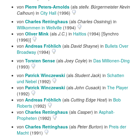
von
Pierre Peters-Arnolds
(als
stellv. Bürgermeister Kevin
Calhoun
) in
City Hall
(1996)
von
Charles Rettinghaus
(als
Charles Ossining
) in
Willkommen in Wellville
(1994)
von
Oliver Mink
(als
J.C.
) in
Haltlos
(1994) [Synchro
(1996)]
von
Andreas Fröhlich
(als
David Shayne
) in
Bullets Over
Broadway
(1994)
von
Torsten Sense
(als
Joey Coyle
) in
Das Millionen-Ding
(1993)
von
Patrick Winczewski
(als
Student Jack
) in
Schatten
und Nebel
(1992)
von
Patrick Winczewski
(als
John Cusack
) in
The Player
(1992)
von
Andreas Fröhlich
(als
Cutting Edge Host
) in
Bob
Roberts
(1992)
von
Charles Rettinghaus
(als
Casper
) in
Asphalt-
Propheten
(1992)
von
Charles Rettinghaus
(als
Peter Burton
) in
Preis der
Macht
(1991)