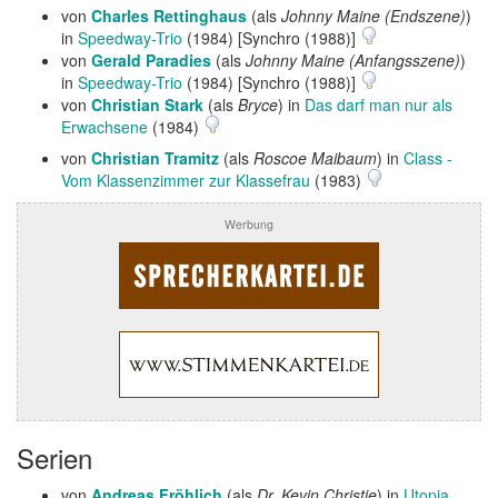
von
Charles Rettinghaus
(als
Johnny Maine (Endszene)
)
in
Speedway-Trio
(1984) [Synchro (1988)]
von
Gerald Paradies
(als
Johnny Maine (Anfangsszene)
)
in
Speedway-Trio
(1984) [Synchro (1988)]
von
Christian Stark
(als
Bryce
) in
Das darf man nur als
Erwachsene
(1984)
von
Christian Tramitz
(als
Roscoe Maibaum
) in
Class -
Vom Klassenzimmer zur Klassefrau
(1983)
Werbung
Serien
von
Andreas Fröhlich
(als
Dr. Kevin Christie
) in
Utopia