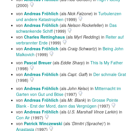
(2000)
von
Andreas Fröhlich
(als
Nick Falzone
) in
Turbulenzen
und andere Katastrophen
(1999)
von
Andreas Fröhlich
(als
Nelson Rockefeller
) in
Das
schwankende Schiff
(1999)
von
Charles Rettinghaus
(als
Myrl Redding
) in
Reiter auf
verbrannter Erde
(1999)
von
Andreas Fröhlich
(als
Craig Schwartz
) in
Being John
Malkovich
(1999)
von
Pascal Breuer
(als
Eddie Sharp
) in
This Is My Father
(1998)
von
Andreas Fröhlich
(als
Capt. Gaff
) in
Der schmale Grat
(1998)
von
Andreas Fröhlich
(als
John Kelso
) in
Mitternacht im
Garten von Gut und Böse
(1997)
von
Andreas Fröhlich
(als
Mr. Blank
) in
Grosse Pointe
Blank - Erst der Mord, dann das Vergnügen
(1997)
von
Andreas Fröhlich
(als
U.S. Marshall Vince Larkin
) in
Con Air
(1997)
von
Patrick Winczewski
(als
'Dimitri (Sprache)'
) in
Anastasia
(1997)