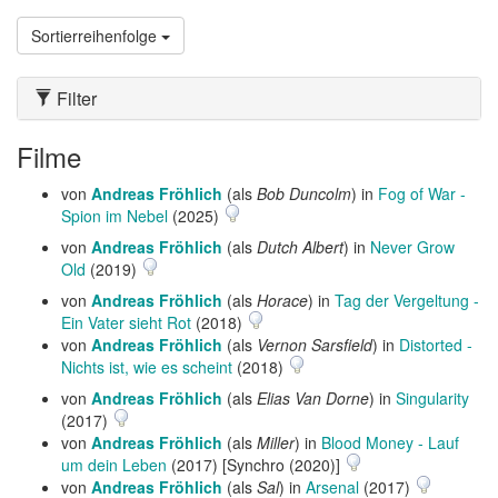
Sortierreihenfolge
Filter
Filme
von
Andreas Fröhlich
(als
Bob Duncolm
) in
Fog of War -
Spion im Nebel
(2025)
von
Andreas Fröhlich
(als
Dutch Albert
) in
Never Grow
Old
(2019)
von
Andreas Fröhlich
(als
Horace
) in
Tag der Vergeltung -
Ein Vater sieht Rot
(2018)
von
Andreas Fröhlich
(als
Vernon Sarsfield
) in
Distorted -
Nichts ist, wie es scheint
(2018)
von
Andreas Fröhlich
(als
Elias Van Dorne
) in
Singularity
(2017)
von
Andreas Fröhlich
(als
Miller
) in
Blood Money - Lauf
um dein Leben
(2017) [Synchro (2020)]
von
Andreas Fröhlich
(als
Sal
) in
Arsenal
(2017)