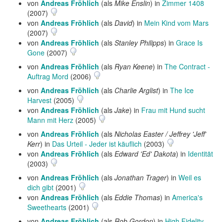
von
Andreas Fröhlich
(als
Mike Enslin
) in
Zimmer 1408
(2007)
von
Andreas Fröhlich
(als
David
) in
Mein Kind vom Mars
(2007)
von
Andreas Fröhlich
(als
Stanley Philipps
) in
Grace Is
Gone
(2007)
von
Andreas Fröhlich
(als
Ryan Keene
) in
The Contract -
Auftrag Mord
(2006)
von
Andreas Fröhlich
(als
Charlie Arglist
) in
The Ice
Harvest
(2005)
von
Andreas Fröhlich
(als
Jake
) in
Frau mit Hund sucht
Mann mit Herz
(2005)
von
Andreas Fröhlich
(als
Nicholas Easter / Jeffrey 'Jeff'
Kerr
) in
Das Urteil - Jeder ist käuflich
(2003)
von
Andreas Fröhlich
(als
Edward 'Ed' Dakota
) in
Identität
(2003)
von
Andreas Fröhlich
(als
Jonathan Trager
) in
Weil es
dich gibt
(2001)
von
Andreas Fröhlich
(als
Eddie Thomas
) in
America's
Sweethearts
(2001)
von
Andreas Fröhlich
(als
Rob Gordon
) in
High Fidelity