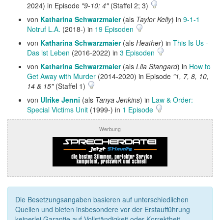
2024) in Episode
"9-10; 4"
(Staffel 2; 3)
von
Katharina Schwarzmaier
(als
Taylor Kelly
) in
9-1-1
Notruf L.A.
(2018-) in
19 Episoden
von
Katharina Schwarzmaier
(als
Heather
) in
This Is Us -
Das ist Leben
(2016-2022) in
3 Episoden
von
Katharina Schwarzmaier
(als
Lila Stangard
) in
How to
Get Away with Murder
(2014-2020) in Episode
"1, 7, 8, 10,
14 & 15"
(Staffel 1)
von
Ulrike Jenni
(als
Tanya Jenkins
) in
Law & Order:
Special Victims Unit
(1999-) in
1 Episode
Werbung
Die Besetzungsangaben basieren auf unterschiedlichen
Quellen und bieten insbesondere vor der Erstaufführung
keinerlei Garantie auf Vollständigkeit oder Korrektheit.