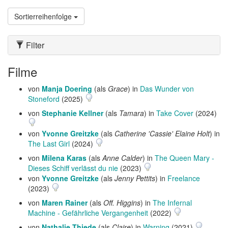
Sortierreihenfolge
Filter
Filme
von
Manja Doering
(als
Grace
) in
Das Wunder von
Stoneford
(2025)
von
Stephanie Kellner
(als
Tamara
) in
Take Cover
(2024)
von
Yvonne Greitzke
(als
Catherine 'Cassie' Elaine Holt
) in
The Last Girl
(2024)
von
Milena Karas
(als
Anne Calder
) in
The Queen Mary -
Dieses Schiff verlässt du nie
(2023)
von
Yvonne Greitzke
(als
Jenny Pettits
) in
Freelance
(2023)
von
Maren Rainer
(als
Off. Higgins
) in
The Infernal
Machine - Gefährliche Vergangenheit
(2022)
von
Nathalie Thiede
(als
Claire
) in
Warning
(2021)