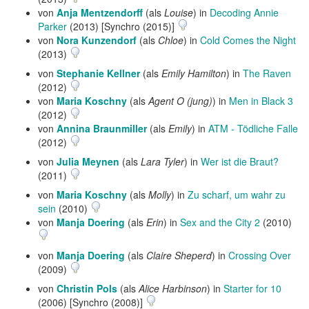
von
Anja Mentzendorff
(als
Louise
) in
Decoding Annie
Parker
(2013) [Synchro (2015)]
von
Nora Kunzendorf
(als
Chloe
) in
Cold Comes the Night
(2013)
von
Stephanie Kellner
(als
Emily Hamilton
) in
The Raven
(2012)
von
Maria Koschny
(als
Agent O (jung)
) in
Men in Black 3
(2012)
von
Annina Braunmiller
(als
Emily
) in
ATM - Tödliche Falle
(2012)
von
Julia Meynen
(als
Lara Tyler
) in
Wer ist die Braut?
(2011)
von
Maria Koschny
(als
Molly
) in
Zu scharf, um wahr zu
sein
(2010)
von
Manja Doering
(als
Erin
) in
Sex and the City 2
(2010)
von
Manja Doering
(als
Claire Sheperd
) in
Crossing Over
(2009)
von
Christin Pols
(als
Alice Harbinson
) in
Starter for 10
(2006) [Synchro (2008)]