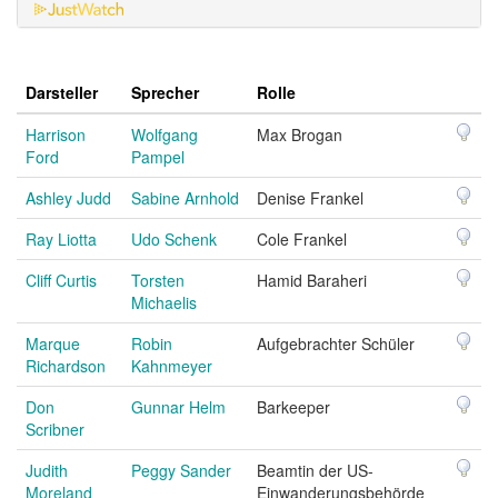
Darsteller
Sprecher
Rolle
Harrison
Wolfgang
Max Brogan
Ford
Pampel
Ashley Judd
Sabine Arnhold
Denise Frankel
Ray Liotta
Udo Schenk
Cole Frankel
Cliff Curtis
Torsten
Hamid Baraheri
Michaelis
Marque
Robin
Aufgebrachter Schüler
Richardson
Kahnmeyer
Don
Gunnar Helm
Barkeeper
Scribner
Judith
Peggy Sander
Beamtin der US-
Moreland
Einwanderungsbehörde