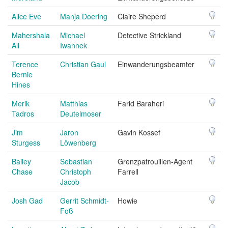
Alice Eve
Manja Doering
Claire Sheperd
Mahershala
Michael
Detective Strickland
Ali
Iwannek
Terence
Christian Gaul
Einwanderungsbeamter
Bernie
Hines
Merik
Matthias
Farid Baraheri
Tadros
Deutelmoser
Jim
Jaron
Gavin Kossef
Sturgess
Löwenberg
Bailey
Sebastian
Grenzpatrouillen-Agent
Chase
Christoph
Farrell
Jacob
Josh Gad
Gerrit Schmidt-
Howie
Foß