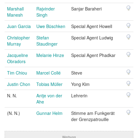
Marshall
Rajvinder
Sanjar Baraheri
Manesh
Singh
Juan Garcia
Uwe Büschken
Special Agent Howell
Christopher
Stefan
Special Agent Ludwig
Murray
Staudinger
Jacqueline
Melanie Hinze
Special Agent Phadkar
Obradors
Tim Chiou
Marcel Collé
Steve
Justin Chon
Tobias Müller
Yong Kim
N. N.
Antje von der
Lehrerin
Ahe
(N. N.)
Gunnar Helm
Stimme am Funkgerät
der Grenzpatrouille
Werbung