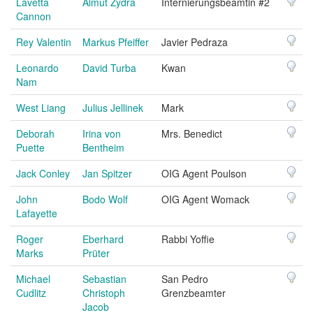
Lavetta
Almut Zydra
Internierungsbeamtin #2
Cannon
Rey Valentin
Markus Pfeiffer
Javier Pedraza
Leonardo
David Turba
Kwan
Nam
West Liang
Julius Jellinek
Mark
Deborah
Irina von
Mrs. Benedict
Puette
Bentheim
Jack Conley
Jan Spitzer
OIG Agent Poulson
John
Bodo Wolf
OIG Agent Womack
Lafayette
Roger
Eberhard
Rabbi Yoffie
Marks
Prüter
Michael
Sebastian
San Pedro
Cudlitz
Christoph
Grenzbeamter
Jacob