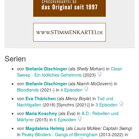
Serien
von
Stefanie Dischinger
(als
Shelly Mohan
) in
Clean
Sweep - Ein tödliches Geheimnis
(2023)
von
Stefanie Dischinger
(als
Niamh McGovern
) in
Bloodlands
(2021-) in
4 Episoden
von
Eva Thärichen
(als
Mercy Boyle
) in
Tod und
Nachtigallen
(2018) [Synchro (2021)] in
3 Episoden
von
Maria Koschny
(als
Eva
) in
A.D.: Rebellen und
Märtyrer
(2015) in
6 Episoden
von
Magdalena Helmig
(als
Laura McKee/ Captain Swing
)
in
Peaky Blinders - Gangs of Birmingham
(2013-2022) in