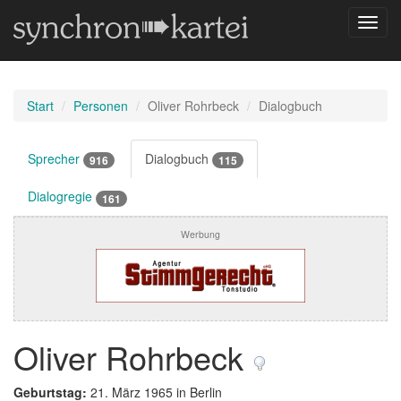
Navig
umsch
Start
Personen
Oliver Rohrbeck
Dialogbuch
Sprecher
Dialogbuch
916
115
Dialogregie
161
Werbung
Oliver Rohrbeck
Geburtstag:
21. März 1965 in Berlin