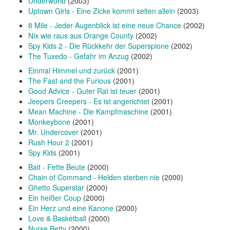
Underworld
(2003)
Uptown Girls - Eine Zicke kommt selten allein
(2003)
8 Mile - Jeder Augenblick ist eine neue Chance
(2002)
Nix wie raus aus Orange County
(2002)
Spy Kids 2 - Die Rückkehr der Superspione
(2002)
The Tuxedo - Gefahr im Anzug
(2002)
Einmal Himmel und zurück
(2001)
The Fast and the Furious
(2001)
Good Advice - Guter Rat ist teuer
(2001)
Jeepers Creepers - Es ist angerichtet
(2001)
Mean Machine - Die Kampfmaschine
(2001)
Monkeybone
(2001)
Mr. Undercover
(2001)
Rush Hour 2
(2001)
Spy Kids
(2001)
Bait - Fette Beute
(2000)
Chain of Command - Helden sterben nie
(2000)
Ghetto Superstar
(2000)
Ein heißer Coup
(2000)
Ein Herz und eine Kanone
(2000)
Love & Basketball
(2000)
Nurse Betty
(2000)