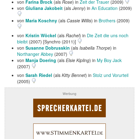
von
Farina Brock
(als
Rose
) in
Zeit der Trauer
(2009)
von
Giuliana Jakobeit
(als
Jenny
) in
An Education
(2009)
von
Maria Koschny
(als
Cassie Willis
) in
Brothers
(2009)
von
Kristin Wöckel
(als
Rachel
) in
Die Zeit die uns noch
bleibt
(2007) [Synchro (2011)]
von
Susanne Dobrusskin
(als
Isabella Thorpe
) in
Northanger Abbey
(2007)
von
Manja Doering
(als
Elsie Kipling
) in
My Boy Jack
(2007)
von
Sarah Riedel
(als
Kitty Bennet
) in
Stolz und Vorurteil
(2005)
Werbung