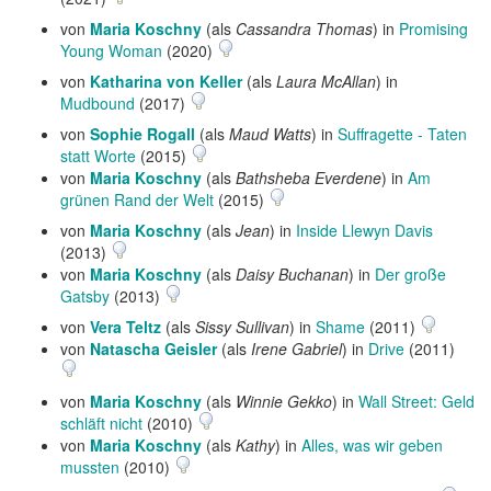
von
Maria Koschny
(als
Cassandra Thomas
) in
Promising
Young Woman
(2020)
von
Katharina von Keller
(als
Laura McAllan
) in
Mudbound
(2017)
von
Sophie Rogall
(als
Maud Watts
) in
Suffragette - Taten
statt Worte
(2015)
von
Maria Koschny
(als
Bathsheba Everdene
) in
Am
grünen Rand der Welt
(2015)
von
Maria Koschny
(als
Jean
) in
Inside Llewyn Davis
(2013)
von
Maria Koschny
(als
Daisy Buchanan
) in
Der große
Gatsby
(2013)
von
Vera Teltz
(als
Sissy Sullivan
) in
Shame
(2011)
von
Natascha Geisler
(als
Irene Gabriel
) in
Drive
(2011)
von
Maria Koschny
(als
Winnie Gekko
) in
Wall Street: Geld
schläft nicht
(2010)
von
Maria Koschny
(als
Kathy
) in
Alles, was wir geben
mussten
(2010)