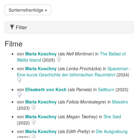
Sortierreihenfolge
Filter
Filme
von
Maria Koschny
(als
Nell Mortimer
) in
The Ballad of
Wallis Island
(2025)
von
Maria Koschny
(als
Lenka Procházka
) in
Spaceman -
Eine kurze Geschichte der böhmischen Raumfahrt
(2024)
von
Elisabeth von Koch
(als
Pamela
) in
Saltburn
(2023)
von
Maria Koschny
(als
Felicia Montealegre
) in
Maestro
(2023)
von
Maria Koschny
(als
Megan Twohey
) in
She Said
(2022)
von
Maria Koschny
(als
Edith Pretty
) in
Die Ausgrabung
(2021)