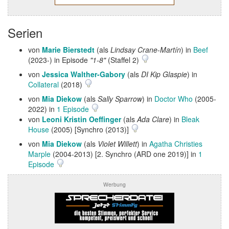
Serien
von
Marie Bierstedt
(als
Lindsay Crane-Martín
) in
Beef
(2023-) in Episode
"1-8"
(Staffel 2)
von
Jessica Walther-Gabory
(als
DI Kip Glaspie
) in
Collateral
(2018)
von
Mia Diekow
(als
Sally Sparrow
) in
Doctor Who
(2005-
2022) in
1 Episode
von
Leoni Kristin Oeffinger
(als
Ada Clare
) in
Bleak
House
(2005) [Synchro (2013)]
von
Mia Diekow
(als
Violet Willett
) in
Agatha Christies
Marple
(2004-2013) [2. Synchro (ARD one 2019)] in
1
Episode
Werbung