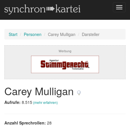
Navig
umsch
Start
Personen
Carey Mulligan
Darsteller
Werbung
Carey Mulligan
Aufrufe:
8.515
(mehr erfahren)
Anzahl Sprechrollen:
28