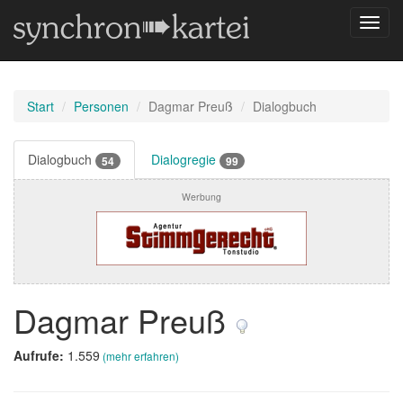
Navig
umsch
Start
Personen
Dagmar Preuß
Dialogbuch
Dialogbuch
Dialogregie
54
99
Werbung
Dagmar Preuß
Aufrufe:
1.559
(mehr erfahren)