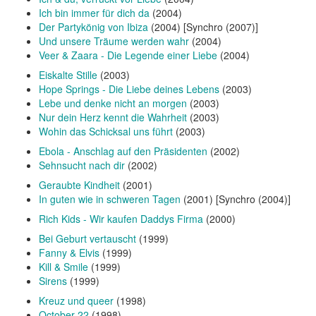
Ich bin immer für dich da
(2004)
Der Partykönig von Ibiza
(2004) [Synchro (2007)]
Und unsere Träume werden wahr
(2004)
Veer & Zaara - Die Legende einer Liebe
(2004)
Eiskalte Stille
(2003)
Hope Springs - Die Liebe deines Lebens
(2003)
Lebe und denke nicht an morgen
(2003)
Nur dein Herz kennt die Wahrheit
(2003)
Wohin das Schicksal uns führt
(2003)
Ebola - Anschlag auf den Präsidenten
(2002)
Sehnsucht nach dir
(2002)
Geraubte Kindheit
(2001)
In guten wie in schweren Tagen
(2001) [Synchro (2004)]
Rich Kids - Wir kaufen Daddys Firma
(2000)
Bei Geburt vertauscht
(1999)
Fanny & Elvis
(1999)
Kill & Smile
(1999)
Sirens
(1999)
Kreuz und queer
(1998)
October 22
(1998)