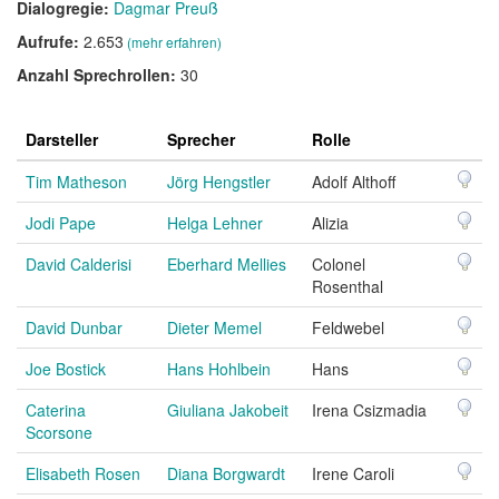
Dialogregie:
Dagmar Preuß
Aufrufe:
2.653
(mehr erfahren)
Anzahl Sprechrollen:
30
Darsteller
Sprecher
Rolle
Tim Matheson
Jörg Hengstler
Adolf Althoff
Jodi Pape
Helga Lehner
Alizia
David Calderisi
Eberhard Mellies
Colonel
Rosenthal
David Dunbar
Dieter Memel
Feldwebel
Joe Bostick
Hans Hohlbein
Hans
Caterina
Giuliana Jakobeit
Irena Csizmadia
Scorsone
Elisabeth Rosen
Diana Borgwardt
Irene Caroli