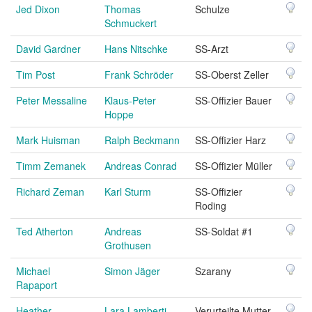
Jed Dixon
Thomas
Schulze
Schmuckert
David Gardner
Hans Nitschke
SS-Arzt
Tim Post
Frank Schröder
SS-Oberst Zeller
Peter Messaline
Klaus-Peter
SS-Offizier Bauer
Hoppe
Mark Huisman
Ralph Beckmann
SS-Offizier Harz
Timm Zemanek
Andreas Conrad
SS-Offizier Müller
Richard Zeman
Karl Sturm
SS-Offizier
Roding
Ted Atherton
Andreas
SS-Soldat #1
Grothusen
Michael
Simon Jäger
Szarany
Rapaport
Heather
Lara Lamberti
Verurteilte Mutter