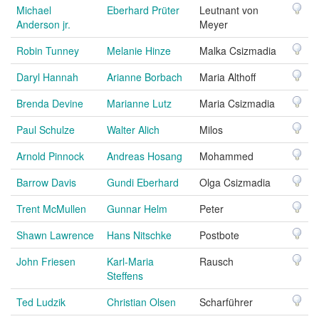
Michael
Eberhard Prüter
Leutnant von
Anderson jr.
Meyer
Robin Tunney
Melanie Hinze
Malka Csizmadia
Daryl Hannah
Arianne Borbach
Maria Althoff
Brenda Devine
Marianne Lutz
Maria Csizmadia
Paul Schulze
Walter Alich
Milos
Arnold Pinnock
Andreas Hosang
Mohammed
Barrow Davis
Gundi Eberhard
Olga Csizmadia
Trent McMullen
Gunnar Helm
Peter
Shawn Lawrence
Hans Nitschke
Postbote
John Friesen
Karl-Maria
Rausch
Steffens
Ted Ludzik
Christian Olsen
Scharführer