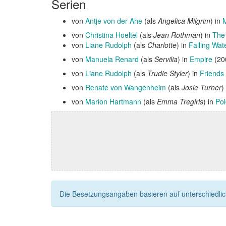
Serien
von
Antje von der Ahe
(als
Angelica Milgrim
) in
von
Christina Hoeltel
(als
Jean Rothman
) in
The 
von
Liane Rudolph
(als
Charlotte
) in
Falling Wat
von
Manuela Renard
(als
Servilia
) in
Empire
(20
von
Liane Rudolph
(als
Trudie Styler
) in
Friends
von
Renate von Wangenheim
(als
Josie Turner
)
von
Marion Hartmann
(als
Emma Tregirls
) in
Pol
Die Besetzungsangaben basieren auf unterschiedliche