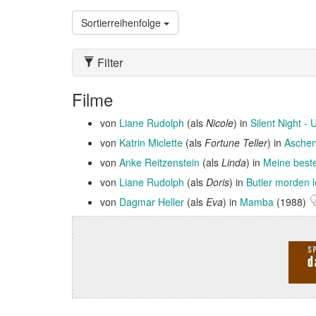
Sortierreihenfolge
Filter
Filme
von
Liane Rudolph
(als
Nicole
) in
Silent Night -
von
Katrin Miclette
(als
Fortune Teller
) in
Aschen
von
Anke Reitzenstein
(als
Linda
) in
Meine best
von
Liane Rudolph
(als
Doris
) in
Butler morden l
von
Dagmar Heller
(als
Eva
) in
Mamba
(1988)