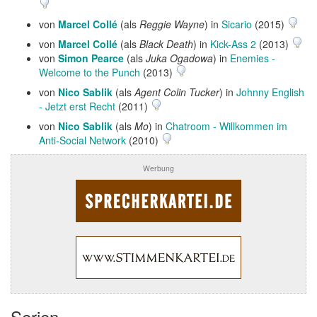
von
Marcel Collé
(als
Reggie Wayne
) in
Sicario
(2015)
von
Marcel Collé
(als
Black Death
) in
Kick-Ass 2
(2013)
von
Simon Pearce
(als
Juka Ogadowa
) in
Enemies -
Welcome to the Punch
(2013)
von
Nico Sablik
(als
Agent Colin Tucker
) in
Johnny English
- Jetzt erst Recht
(2011)
von
Nico Sablik
(als
Mo
) in
Chatroom - Willkommen im
Anti-Social Network
(2010)
Werbung
Serien