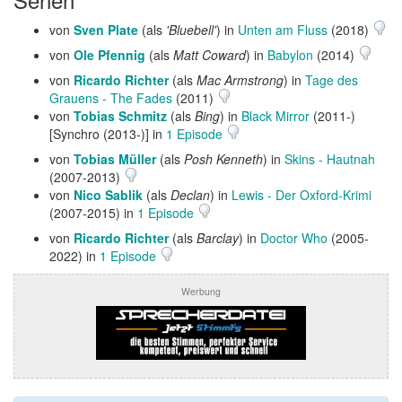
von
Sven Plate
(als
'Bluebell'
) in
Unten am Fluss
(2018)
von
Ole Pfennig
(als
Matt Coward
) in
Babylon
(2014)
von
Ricardo Richter
(als
Mac Armstrong
) in
Tage des
Grauens - The Fades
(2011)
von
Tobias Schmitz
(als
Bing
) in
Black Mirror
(2011-)
[Synchro (2013-)] in
1 Episode
von
Tobias Müller
(als
Posh Kenneth
) in
Skins - Hautnah
(2007-2013)
von
Nico Sablik
(als
Declan
) in
Lewis - Der Oxford-Krimi
(2007-2015) in
1 Episode
von
Ricardo Richter
(als
Barclay
) in
Doctor Who
(2005-
2022) in
1 Episode
Werbung