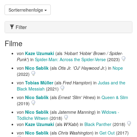
Sortierreihenfolge
Filter
Filme
von
Kaze Uzumaki
(als
'Hobart 'Hobie' Brown / Spider-
Punk'
) in
Spider-Man: Across the Spider-Verse
(2023)
von
Nico Sablik
(als
Otis Jr. 'OJ' Haywood Jr.
) in
Nope
(2022)
von
Tobias Müller
(als
Fred Hampton
) in
Judas and the
Black Messiah
(2021)
von
Nico Sablik
(als
Ernest 'Slim' Hines
) in
Queen & Slim
(2019)
von
Nico Sablik
(als
Jatemme Manning
) in
Widows -
Tödliche Witwen
(2018)
von
Kaze Uzumaki
(als
W'Kabi
) in
Black Panther
(2018)
von
Nico Sablik
(als
Chris Washington
) in
Get Out
(2017)