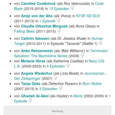
von
Caroline Combrinck
(als
Rox Valenzuela
) in
Code
Black
(2015-2018) in
13 Episoden
von
Antje von der Ahe
(als
Vivica
) in
NTSF:SD:SUV
(2011-2013) in
1 Episode
von
Claudia Urbschat-Mingues
(als
Anne Glass
) in
Falling Skies
(2011-2015)
von
Cathrin Vaessen
(als
Dr. Jessica Shaw
) in
Human
Target
(2010-2011) in Episode
"Tanarak"
(Staffel 1)
von
Anke Reitzenstein
(als
'Blair Williams'
) in
Terminator
Salvation: The Machinima Series
(2009)
von
Melanie Hinze
(als
Katherine Casillas
) in
Navy CIS:
L.A.
(2009-2023) in
6 Episoden
von
Angela Wiederhut
(als
Livia Beale
) in
Journeyman -
Der Zeitspringer
(2007)
von
Tanja Geke
(als
Detective Paxson
) in
Burn Notice
(2007-2013) in
3 Episoden
von
Ghadah Al-Akel
(als
Hayley
) in
Monk
(2002-2009) in
1
Episode
Werbung