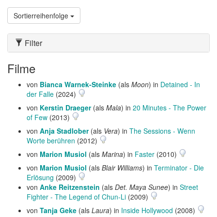
Sortierreihenfolge
Filter
Filme
von
Bianca Warnek-Steinke
(als
Moon
) in
Detained - In
der Falle
(2024)
von
Kerstin Draeger
(als
Mala
) in
20 Minutes - The Power
of Few
(2013)
von
Anja Stadlober
(als
Vera
) in
The Sessions - Wenn
Worte berühren
(2012)
von
Marion Musiol
(als
Marina
) in
Faster
(2010)
von
Marion Musiol
(als
Blair Williams
) in
Terminator - Die
Erlösung
(2009)
von
Anke Reitzenstein
(als
Det. Maya Sunee
) in
Street
Fighter - The Legend of Chun-Li
(2009)
von
Tanja Geke
(als
Laura
) in
Inside Hollywood
(2008)