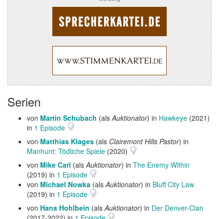
Serien
von
Martin Schubach
(als
Auktionator
) in
Hawkeye
(2021)
in
1 Episode
von
Matthias Klages
(als
Clairemont Hills Pastor
) in
Manhunt: Tödliche Spiele
(2020)
von
Mike Carl
(als
Auktionator
) in
The Enemy Within
(2019) in
1 Episode
von
Michael Nowka
(als
Auktionator
) in
Bluff City Law
(2019) in
1 Episode
von
Hans Hohlbein
(als
Auktionator
) in
Der Denver-Clan
(2017-2022) in
1 Episode