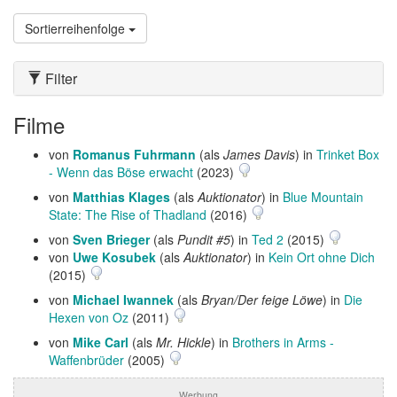
Sortierreihenfolge
Filter
Filme
von
Romanus Fuhrmann
(als
James Davis
) in
Trinket Box
- Wenn das Böse erwacht
(2023)
von
Matthias Klages
(als
Auktionator
) in
Blue Mountain
State: The Rise of Thadland
(2016)
von
Sven Brieger
(als
Pundit #5
) in
Ted 2
(2015)
von
Uwe Kosubek
(als
Auktionator
) in
Kein Ort ohne Dich
(2015)
von
Michael Iwannek
(als
Bryan/Der feige Löwe
) in
Die
Hexen von Oz
(2011)
von
Mike Carl
(als
Mr. Hickle
) in
Brothers in Arms -
Waffenbrüder
(2005)
Werbung