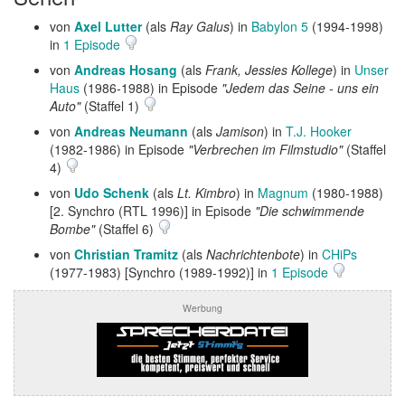
von
Axel Lutter
(als
Ray Galus
) in
Babylon 5
(1994-1998)
in
1 Episode
von
Andreas Hosang
(als
Frank, Jessies Kollege
) in
Unser
Haus
(1986-1988) in Episode
"Jedem das Seine - uns ein
Auto"
(Staffel 1)
von
Andreas Neumann
(als
Jamison
) in
T.J. Hooker
(1982-1986) in Episode
"Verbrechen im Filmstudio"
(Staffel
4)
von
Udo Schenk
(als
Lt. Kimbro
) in
Magnum
(1980-1988)
[2. Synchro (RTL 1996)] in Episode
"Die schwimmende
Bombe"
(Staffel 6)
von
Christian Tramitz
(als
Nachrichtenbote
) in
CHiPs
(1977-1983) [Synchro (1989-1992)] in
1 Episode
Werbung