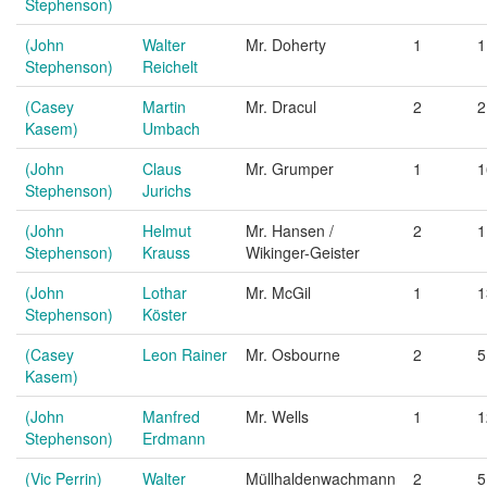
Stephenson)
(John
Walter
Mr. Doherty
1
1
Stephenson)
Reichelt
(Casey
Martin
Mr. Dracul
2
2
Kasem)
Umbach
(John
Claus
Mr. Grumper
1
1
Stephenson)
Jurichs
(John
Helmut
Mr. Hansen /
2
1
Stephenson)
Krauss
Wikinger-Geister
(John
Lothar
Mr. McGil
1
1
Stephenson)
Köster
(Casey
Leon Rainer
Mr. Osbourne
2
5
Kasem)
(John
Manfred
Mr. Wells
1
1
Stephenson)
Erdmann
(Vic Perrin)
Walter
Müllhaldenwachmann
2
5