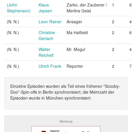
(John
Klaus
Zarko, der Zauberer /
1
6
Stephenson)
Jepsen
Merlins Geist
(N. N.)
Leon Rainer
Ansager
2
4
(N. N.)
Christine
Ma Hatfield
2
6
Gerlach
(N. N.)
Walter
Mr. Mogul
2
4
Reichelt
(N. N.)
Ulrich Frank
Reporter
2
7
Einzelne Episoden wurden als Teil eines früheren "Scooby-
Doo"-Spin-offs in Berlin synchronisiert; die Mehrzahl der
Episoden wurde in München synchronisiert.
Werbung