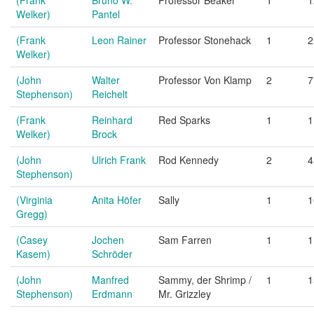
(Frank
Bruno W.
Professor Beaker
1
1
Welker)
Pantel
(Frank
Leon Rainer
Professor Stonehack
1
2
Welker)
(John
Walter
Professor Von Klamp
2
7
Stephenson)
Reichelt
(Frank
Reinhard
Red Sparks
1
1
Welker)
Brock
(John
Ulrich Frank
Rod Kennedy
2
4
Stephenson)
(Virginia
Anita Höfer
Sally
1
1
Gregg)
(Casey
Jochen
Sam Farren
1
1
Kasem)
Schröder
(John
Manfred
Sammy, der Shrimp /
1
1
Stephenson)
Erdmann
Mr. Grizzley