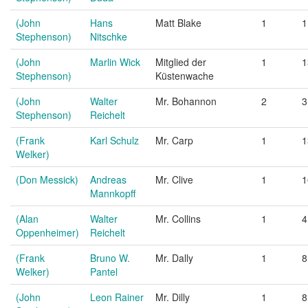
(John
Hans
Matt Blake
1
1
Stephenson)
Nitschke
(John
Marlin Wick
Mitglied der
1
1
Stephenson)
Küstenwache
(John
Walter
Mr. Bohannon
2
3
Stephenson)
Reichelt
(Frank
Karl Schulz
Mr. Carp
1
1
Welker)
(Don Messick)
Andreas
Mr. Clive
1
1
Mannkopff
(Alan
Walter
Mr. Collins
1
4
Oppenheimer)
Reichelt
(Frank
Bruno W.
Mr. Dally
1
8
Welker)
Pantel
(John
Leon Rainer
Mr. Dilly
1
8