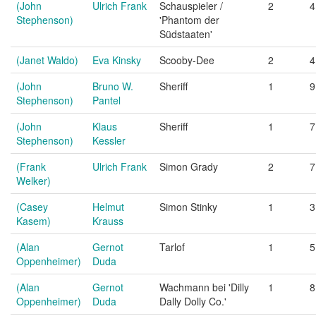
(John
Ulrich Frank
Schauspieler /
2
4
Stephenson)
'Phantom der
Südstaaten'
(Janet Waldo)
Eva Kinsky
Scooby-Dee
2
4
(John
Bruno W.
Sheriff
1
9
Stephenson)
Pantel
(John
Klaus
Sheriff
1
7
Stephenson)
Kessler
(Frank
Ulrich Frank
Simon Grady
2
7
Welker)
(Casey
Helmut
Simon Stinky
1
3
Kasem)
Krauss
(Alan
Gernot
Tarlof
1
5
Oppenheimer)
Duda
(Alan
Gernot
Wachmann bei 'Dilly
1
8
Oppenheimer)
Duda
Dally Dolly Co.'