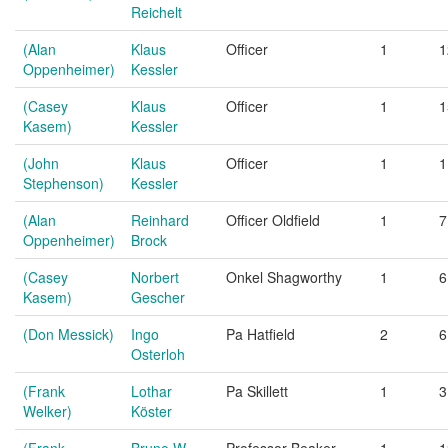
Reichelt
(Alan
Klaus
Officer
1
1
Oppenheimer)
Kessler
(Casey
Klaus
Officer
1
1
Kasem)
Kessler
(John
Klaus
Officer
1
1
Stephenson)
Kessler
(Alan
Reinhard
Officer Oldfield
1
7
Oppenheimer)
Brock
(Casey
Norbert
Onkel Shagworthy
1
6
Kasem)
Gescher
(Don Messick)
Ingo
Pa Hatfield
2
6
Osterloh
(Frank
Lothar
Pa Skillett
1
3
Welker)
Köster