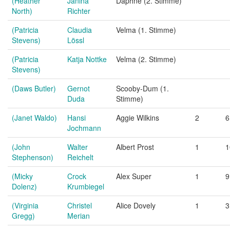
(Heather
Janina
Daphne (2. Stimme)
North)
Richter
(Patricia
Claudia
Velma (1. Stimme)
Stevens)
Lössl
(Patricia
Katja Nottke
Velma (2. Stimme)
Stevens)
(Daws Butler)
Gernot
Scooby-Dum (1.
Duda
Stimme)
(Janet Waldo)
Hansi
Aggie Wilkins
2
6
Jochmann
(John
Walter
Albert Prost
1
1
Stephenson)
Reichelt
(Micky
Crock
Alex Super
1
9
Dolenz)
Krumbiegel
(Virginia
Christel
Alice Dovely
1
3
Gregg)
Merian