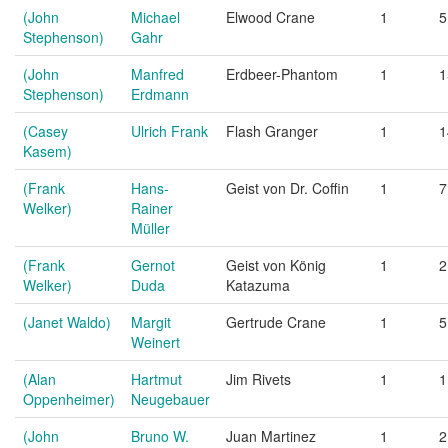
(John
Michael
Elwood Crane
1
5
Stephenson)
Gahr
(John
Manfred
Erdbeer-Phantom
1
1
Stephenson)
Erdmann
(Casey
Ulrich Frank
Flash Granger
1
1
Kasem)
(Frank
Hans-
Geist von Dr. Coffin
1
7
Welker)
Rainer
Müller
(Frank
Gernot
Geist von König
1
2
Welker)
Duda
Katazuma
(Janet Waldo)
Margit
Gertrude Crane
1
5
Weinert
(Alan
Hartmut
Jim Rivets
1
1
Oppenheimer)
Neugebauer
(John
Bruno W.
Juan Martinez
1
2