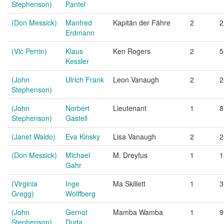
Stephenson)
Pantel
(Don Messick)
Manfred
Kapitän der Fähre
2
2
Erdmann
(Vic Perrin)
Klaus
Ken Rogers
2
5
Kessler
(John
Ulrich Frank
Leon Vanaugh
2
2
Stephenson)
(John
Norbert
Lieutenant
1
8
Stephenson)
Gastell
(Janet Waldo)
Eva Kinsky
Lisa Vanaugh
2
2
(Don Messick)
Michael
M. Dreyfus
1
1
Gahr
(Virginia
Inge
Ma Skillett
1
3
Gregg)
Wolffberg
(John
Gernot
Mamba Wamba
1
9
Stephenson)
Duda