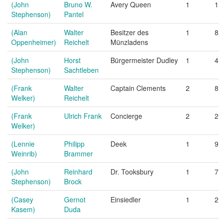
(John
Bruno W.
Avery Queen
1
1
Stephenson)
Pantel
(Alan
Walter
Besitzer des
1
8
Oppenheimer)
Reichelt
Münzladens
(John
Horst
Bürgermeister Dudley
1
4
Stephenson)
Sachtleben
(Frank
Walter
Captain Clements
2
8
Welker)
Reichelt
(Frank
Ulrich Frank
Concierge
2
2
Welker)
(Lennie
Philipp
Deek
1
9
Weinrib)
Brammer
(John
Reinhard
Dr. Tooksbury
1
7
Stephenson)
Brock
(Casey
Gernot
Einsiedler
1
2
Kasem)
Duda