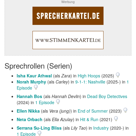
Werbung
Sprechrollen (Serien)
Isha Kaur Athwal
(als
Zara
) in
High Hoops
(2025)
Norah Murphy
(als
Carley
) in
9-1-1: Nashville
(2025-) in
1
Episode
Hannah Bos
(als
Hannah Devlin
) in
Dead Boy Detectives
(2024) in
1 Episode
Ellen Nikka
(als
Vera (jung)
) in
End of Summer
(2023)
Neta Orbach
(als
Ella Azulay
) in
Hit & Run
(2021)
Serrana Su-Ling Bliss
(als
Lily Tao
) in
Industry
(2020-) in
1 Episode