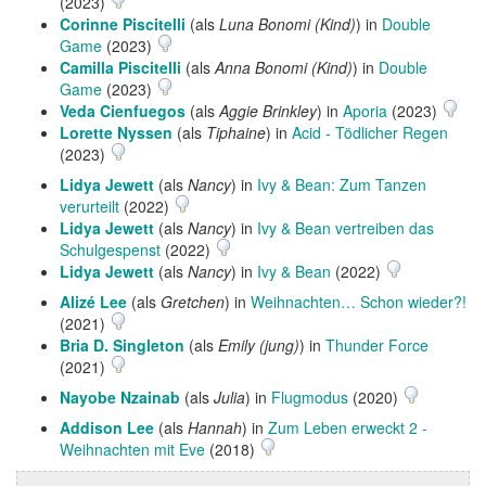
(2023)
Corinne Piscitelli
(als
Luna Bonomi (Kind)
) in
Double
Game
(2023)
Camilla Piscitelli
(als
Anna Bonomi (Kind)
) in
Double
Game
(2023)
Veda Cienfuegos
(als
Aggie Brinkley
) in
Aporia
(2023)
Lorette Nyssen
(als
Tiphaine
) in
Acid - Tödlicher Regen
(2023)
Lidya Jewett
(als
Nancy
) in
Ivy & Bean: Zum Tanzen
verurteilt
(2022)
Lidya Jewett
(als
Nancy
) in
Ivy & Bean vertreiben das
Schulgespenst
(2022)
Lidya Jewett
(als
Nancy
) in
Ivy & Bean
(2022)
Alizé Lee
(als
Gretchen
) in
Weihnachten… Schon wieder?!
(2021)
Bria D. Singleton
(als
Emily (jung)
) in
Thunder Force
(2021)
Nayobe Nzainab
(als
Julia
) in
Flugmodus
(2020)
Addison Lee
(als
Hannah
) in
Zum Leben erweckt 2 -
Weihnachten mit Eve
(2018)