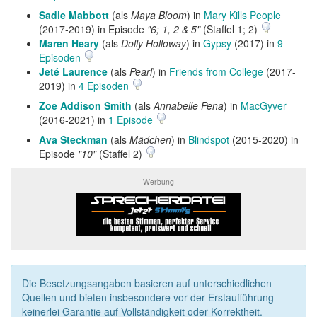
Sadie Mabbott
(als
Maya Bloom
) in
Mary Kills People
(2017-2019) in Episode
"6; 1, 2 & 5"
(Staffel 1; 2)
Maren Heary
(als
Dolly Holloway
) in
Gypsy
(2017) in
9
Episoden
Jeté Laurence
(als
Pearl
) in
Friends from College
(2017-
2019) in
4 Episoden
Zoe Addison Smith
(als
Annabelle Pena
) in
MacGyver
(2016-2021) in
1 Episode
Ava Steckman
(als
Mädchen
) in
Blindspot
(2015-2020) in
Episode
"10"
(Staffel 2)
Werbung
Die Besetzungsangaben basieren auf unterschiedlichen
Quellen und bieten insbesondere vor der Erstaufführung
keinerlei Garantie auf Vollständigkeit oder Korrektheit.