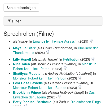
Sortierreihenfolge
Filter
Sprechrollen (Filme)
als Ysabel in
Emanuelle - Female Assassin
(2025)
Maya Le Clark
(als
Chloe Thunderman
) in
Rückkehr der
Thundermans
(2024)
Lilly Aspell
(als
Emily Turner
) in
Retribution
(2023)
Nina Taïeb
(als
Mélanie Guillot (10 Jahre)
) in
Monsieur
Robert kennt kein Pardon
(2023)
Shaëlyss Moesta
(als
Audrey Nabindibo (10 Jahre)
) in
Monsieur Robert kennt kein Pardon
(2023)
Lola Rosa Lavielle
(als
Camille Guillot (10 Jahre)
) in
Monsieur Robert kennt kein Pardon
(2023)
Brooklynn Prince
(als
Helena Holbrook (jung)
) in
Das
Erwachen der Jägerin
(2023)
Betty Pierucci Berthoud
(als
Zoé
) in
Die einfachen Dinge