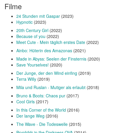
Filme
24 Stunden mit Gaspar
(2023)
Hypnotic
(2023)
20th Century Girl
(2022)
Because of you
(2022)
Meet Cute - Mein täglich erstes Date
(2022)
Ainbo: Hüterin des Amazonas
(2021)
Made in Abyss: Seelen der Finsternis
(2020)
Save Yourselves!
(2020)
Der Junge, der den Wind einfing
(2019)
Terra Willy
(2019)
Mila und Ruslan - Mutiger als erlaubt
(2018)
Bruno & Boots: Chaos pur
(2017)
Cool Girls
(2017)
In this Corner of the World
(2016)
Der lange Weg
(2016)
The Wave - Die Todeswelle
(2015)
Brynhildr in the Darkness OVA
(2014)