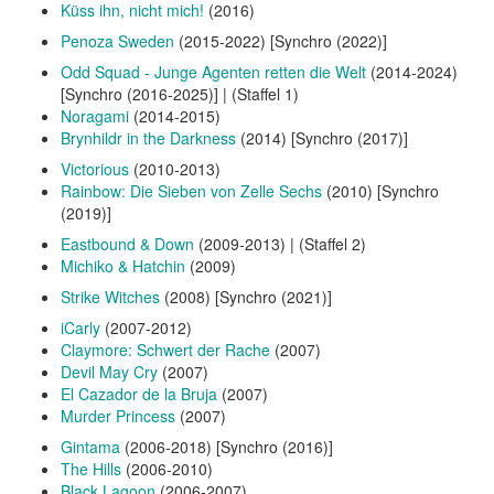
Küss ihn, nicht mich!
(2016)
Penoza Sweden
(2015-2022) [Synchro (2022)]
Odd Squad - Junge Agenten retten die Welt
(2014-2024)
[Synchro (2016-2025)] | (Staffel 1)
Noragami
(2014-2015)
Brynhildr in the Darkness
(2014) [Synchro (2017)]
Victorious
(2010-2013)
Rainbow: Die Sieben von Zelle Sechs
(2010) [Synchro
(2019)]
Eastbound & Down
(2009-2013) | (Staffel 2)
Michiko & Hatchin
(2009)
Strike Witches
(2008) [Synchro (2021)]
iCarly
(2007-2012)
Claymore: Schwert der Rache
(2007)
Devil May Cry
(2007)
El Cazador de la Bruja
(2007)
Murder Princess
(2007)
Gintama
(2006-2018) [Synchro (2016)]
The Hills
(2006-2010)
Black Lagoon
(2006-2007)