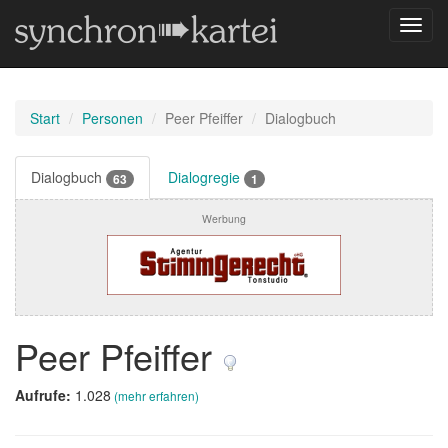
Navig
umsch
Start
Personen
Peer Pfeiffer
Dialogbuch
Dialogbuch
Dialogregie
63
1
Werbung
Peer Pfeiffer
Aufrufe:
1.028
(mehr erfahren)