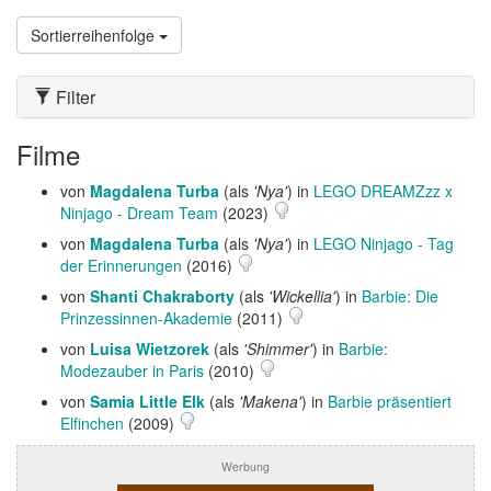
Sortierreihenfolge
Filter
Filme
von
Magdalena Turba
(als
'Nya'
) in
LEGO DREAMZzz x
Ninjago - Dream Team
(2023)
von
Magdalena Turba
(als
'Nya'
) in
LEGO Ninjago - Tag
der Erinnerungen
(2016)
von
Shanti Chakraborty
(als
'Wickellia'
) in
Barbie: Die
Prinzessinnen-Akademie
(2011)
von
Luisa Wietzorek
(als
'Shimmer'
) in
Barbie:
Modezauber in Paris
(2010)
von
Samia Little Elk
(als
'Makena'
) in
Barbie präsentiert
Elfinchen
(2009)
Werbung