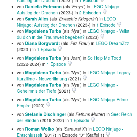
Aufstieg der Drachen
(2023-) in
1 Episode
von
Daniella Erdmann
(als
'Freya'
) in
LEGO Ninjago:
Aufstieg der Drachen
(2023-) in
2 Episoden
von
Sarah Alles
(als
'Erwachte Kriegerin'
) in
LEGO
Ninjago: Aufstieg der Drachen
(2023-) in
1 Episode
von
Magdalena Turba
(als
'Nya'
) in
LEGO Ninjago - Willst
du dich in die Traumwelt begeben?
(2023)
von
Diana Borgwardt
(als
'Pilz-Frau'
) in
LEGO DreamZzz
(2023-) in
1 Episode
von
Magdalena Turba
(als
Jean
) in
So Help Me Todd
(2022-2024) in
1 Episode
von
Magdalena Turba
(als
'Nya'
) in
LEGO Ninjago Legacy
Kurzfilme - Neuverfilmung
(2021)
von
Magdalena Turba
(als
'Nya'
) in
LEGO Ninjago -
Geheimnis der Tiefe
(2021)
von
Magdalena Turba
(als
'Nya'
) in
LEGO Ninjago Prime
Empire
(2020)
von
Stefanie Dischinger
(als
Fethins Mutter
) in
See: Reich
der Blinden
(2019-2022) in
1 Episode
von
Roman Wolko
(als
'Samurai X'
) in
LEGO Ninjago -
Entschlüsselt
(2017) in Episode
"3"
(Staffel 1)