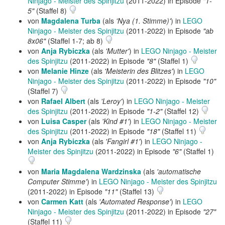
Ninjago - Meister des Spinjitzu
(2011-2022) in Episode
"1-
5"
(Staffel 8)
von
Magdalena Turba
(als
'Nya (1. Stimme)'
) in
LEGO
Ninjago - Meister des Spinjitzu
(2011-2022) in Episode
"ab
8x06"
(Staffel 1-7; ab 8)
von
Anja Rybiczka
(als
'Mutter'
) in
LEGO Ninjago - Meister
des Spinjitzu
(2011-2022) in Episode
"8"
(Staffel 1)
von
Melanie Hinze
(als
'Meisterin des Blitzes'
) in
LEGO
Ninjago - Meister des Spinjitzu
(2011-2022) in Episode
"10"
(Staffel 7)
von
Rafael Albert
(als
'Leroy'
) in
LEGO Ninjago - Meister
des Spinjitzu
(2011-2022) in Episode
"1-2"
(Staffel 12)
von
Luisa Casper
(als
'Kind #1'
) in
LEGO Ninjago - Meister
des Spinjitzu
(2011-2022) in Episode
"18"
(Staffel 11)
von
Anja Rybiczka
(als
'Fangirl #1'
) in
LEGO Ninjago -
Meister des Spinjitzu
(2011-2022) in Episode
"6"
(Staffel 1)
von
Maria Magdalena Wardzinska
(als
'automatische
Computer Stimme'
) in
LEGO Ninjago - Meister des Spinjitzu
(2011-2022) in Episode
"11"
(Staffel 13)
von
Carmen Katt
(als
'Automated Response'
) in
LEGO
Ninjago - Meister des Spinjitzu
(2011-2022) in Episode
"27"
(Staffel 11)