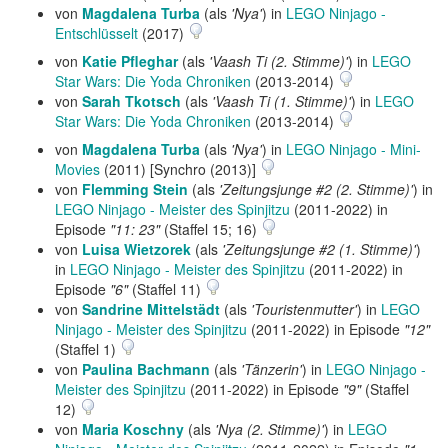
von
Magdalena Turba
(als
'Nya'
) in
LEGO Ninjago -
Entschlüsselt
(2017)
von
Katie Pfleghar
(als
'Vaash Ti (2. Stimme)'
) in
LEGO
Star Wars: Die Yoda Chroniken
(2013-2014)
von
Sarah Tkotsch
(als
'Vaash Ti (1. Stimme)'
) in
LEGO
Star Wars: Die Yoda Chroniken
(2013-2014)
von
Magdalena Turba
(als
'Nya'
) in
LEGO Ninjago - Mini-
Movies
(2011) [Synchro (2013)]
von
Flemming Stein
(als
'Zeitungsjunge #2 (2. Stimme)'
) in
LEGO Ninjago - Meister des Spinjitzu
(2011-2022) in
Episode
"11: 23"
(Staffel 15; 16)
von
Luisa Wietzorek
(als
'Zeitungsjunge #2 (1. Stimme)'
)
in
LEGO Ninjago - Meister des Spinjitzu
(2011-2022) in
Episode
"6"
(Staffel 11)
von
Sandrine Mittelstädt
(als
'Touristenmutter'
) in
LEGO
Ninjago - Meister des Spinjitzu
(2011-2022) in Episode
"12"
(Staffel 1)
von
Paulina Bachmann
(als
'Tänzerin'
) in
LEGO Ninjago -
Meister des Spinjitzu
(2011-2022) in Episode
"9"
(Staffel
12)
von
Maria Koschny
(als
'Nya (2. Stimme)'
) in
LEGO