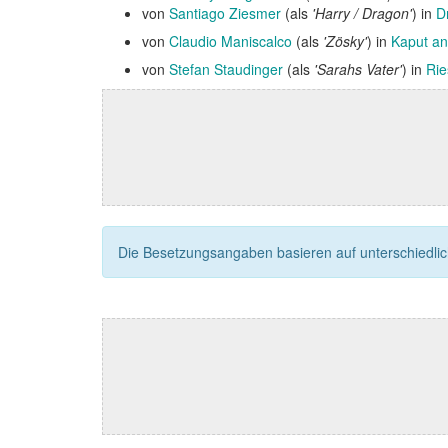
von
Santiago Ziesmer
(als
'Harry / Dragon'
) in
D
von
Claudio Maniscalco
(als
'Zösky'
) in
Kaput a
von
Stefan Staudinger
(als
'Sarahs Vater'
) in
Rie
Die Besetzungsangaben basieren auf unterschiedliche