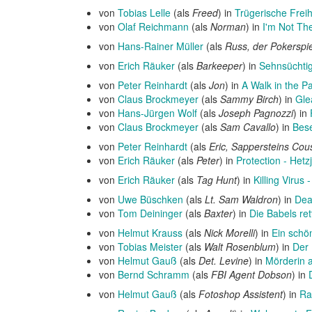
von
Tobias Lelle
(als
Freed
) in
Trügerische Freih
von
Olaf Reichmann
(als
Norman
) in
I'm Not Th
von
Hans-Rainer Müller
(als
Russ, der Pokerspie
von
Erich Räuker
(als
Barkeeper
) in
Sehnsüchti
von
Peter Reinhardt
(als
Jon
) in
A Walk in the Pa
von
Claus Brockmeyer
(als
Sammy Birch
) in
Gle
von
Hans-Jürgen Wolf
(als
Joseph Pagnozzi
) in
von
Claus Brockmeyer
(als
Sam Cavallo
) in
Bes
von
Peter Reinhardt
(als
Eric, Sappersteins Cou
von
Erich Räuker
(als
Peter
) in
Protection - Hetz
von
Erich Räuker
(als
Tag Hunt
) in
Killing Virus
von
Uwe Büschken
(als
Lt. Sam Waldron
) in
Dea
von
Tom Deininger
(als
Baxter
) in
Die Babels ret
von
Helmut Krauss
(als
Nick Morelli
) in
Ein schö
von
Tobias Meister
(als
Walt Rosenblum
) in
Der 
von
Helmut Gauß
(als
Det. Levine
) in
Mörderin 
von
Bernd Schramm
(als
FBI Agent Dobson
) in
von
Helmut Gauß
(als
Fotoshop Assistent
) in
Ra