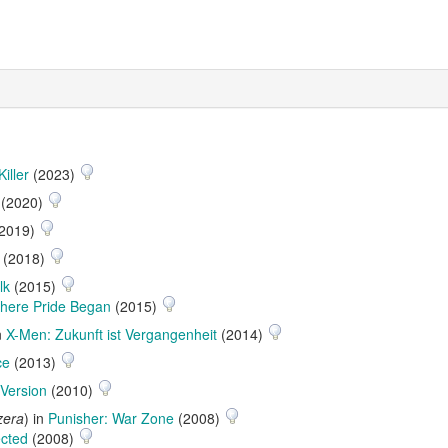
iller
(2023)
(2020)
2019)
(2018)
lk
(2015)
Where Pride Began
(2015)
n
X-Men: Zukunft ist Vergangenheit
(2014)
ce
(2013)
 Version
(2010)
zera
) in
Punisher: War Zone
(2008)
ected
(2008)