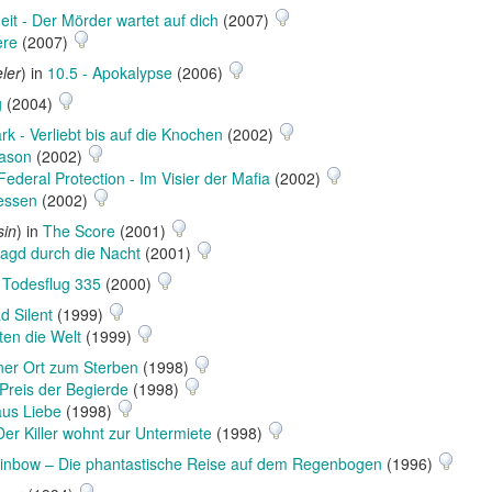
eit - Der Mörder wartet auf dich
(2007)
ere
(2007)
ler
) in
10.5 - Apokalypse
(2006)
g
(2004)
rk - Verliebt bis auf die Knochen
(2002)
ason
(2002)
Federal Protection - Im Visier der Mafia
(2002)
essen
(2002)
sin
) in
The Score
(2001)
jagd durch die Nacht
(2001)
 - Todesflug 335
(2000)
d Silent
(1999)
ten die Welt
(1999)
ner Ort zum Sterben
(1998)
Preis der Begierde
(1998)
aus Liebe
(1998)
Der Killer wohnt zur Untermiete
(1998)
inbow – Die phantastische Reise auf dem Regenbogen
(1996)