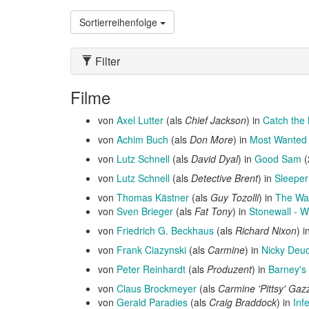
Sortierreihenfolge
Filter
Filme
von
Axel Lutter
(als
Chief Jackson
) in
Catch the K
von
Achim Buch
(als
Don More
) in
Most Wanted
von
Lutz Schnell
(als
David Dyal
) in
Good Sam
(
von
Lutz Schnell
(als
Detective Brent
) in
Sleeper
von
Thomas Kästner
(als
Guy Tozolli
) in
The Wa
von
Sven Brieger
(als
Fat Tony
) in
Stonewall - 
von
Friedrich G. Beckhaus
(als
Richard Nixon
) i
von
Frank Ciazynski
(als
Carmine
) in
Nicky Deu
von
Peter Reinhardt
(als
Produzent
) in
Barney's
von
Claus Brockmeyer
(als
Carmine 'Pittsy' Gaz
von
Gerald Paradies
(als
Craig Braddock
) in
Inf