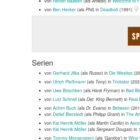
von
Renier Baaken
(als
Anwalt
) in
Welcome to F
von
Ben Hecker
(als
Phil
) in
Deadbolt
(1991)
Serien
von
Gerhard Jilka
(als
Russo
) in
Die Westies
(20
von
Ulrich Pleßmann
(als
Tony
) in
Trickster
(202
von
Uwe Büschken
(als
Hank Fryman
) in
Bad Bl
von
Lutz Schnell
(als
Det. King Bennett
) in
Real 
von
Achim Buch
(als
Dr. Evans
) in
Between
(201
von
Detlef Bierstedt
(als
Philipp Grant
) in
The Art
von
Kai Henrik Möller
(als
Martin Carillo
) in
Asce
von
Kai Henrik Möller
(als
Sergeant Dougas
) in
von
Tommy Morgenstern
(als
'Gantlos'
) in
Winx 