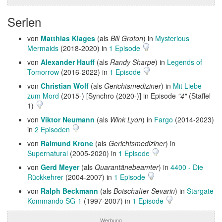
Serien
von
Matthias Klages
(als
Bill Groton
) in
Mysterious
Mermaids
(2018-2020) in
1 Episode
von
Alexander Hauff
(als
Randy Sharpe
) in
Legends of
Tomorrow
(2016-2022) in
1 Episode
von
Christian Wolf
(als
Gerichtsmediziner
) in
Mit Liebe
zum Mord
(2015-) [Synchro (2020-)] in Episode
"4"
(Staffel
1)
von
Viktor Neumann
(als
Wink Lyon
) in
Fargo
(2014-2023)
in
2 Episoden
von
Raimund Krone
(als
Gerichtsmediziner
) in
Supernatural
(2005-2020) in
1 Episode
von
Gerd Meyer
(als
Quarantänebeamter
) in
4400 - Die
Rückkehrer
(2004-2007) in
1 Episode
von
Ralph Beckmann
(als
Botschafter Sevarin
) in
Stargate
Kommando SG-1
(1997-2007) in
1 Episode
Werbung