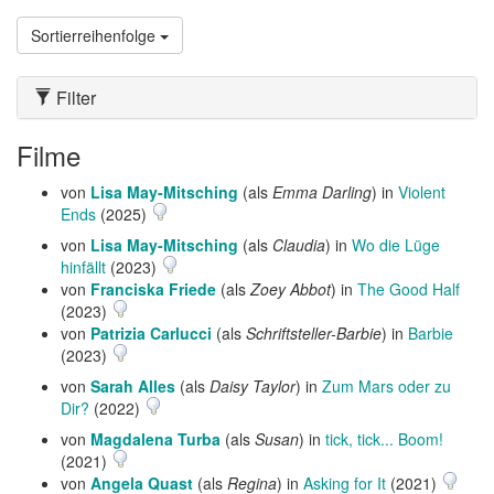
Sortierreihenfolge
Filter
Filme
von
Lisa May-Mitsching
(als
Emma Darling
) in
Violent
Ends
(2025)
von
Lisa May-Mitsching
(als
Claudia
) in
Wo die Lüge
hinfällt
(2023)
von
Franciska Friede
(als
Zoey Abbot
) in
The Good Half
(2023)
von
Patrizia Carlucci
(als
Schriftsteller-Barbie
) in
Barbie
(2023)
von
Sarah Alles
(als
Daisy Taylor
) in
Zum Mars oder zu
Dir?
(2022)
von
Magdalena Turba
(als
Susan
) in
tick, tick... Boom!
(2021)
von
Angela Quast
(als
Regina
) in
Asking for It
(2021)