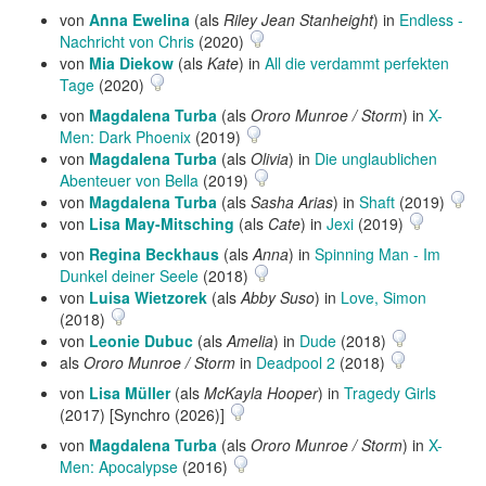
von
Anna Ewelina
(als
Riley Jean Stanheight
) in
Endless -
Nachricht von Chris
(2020)
von
Mia Diekow
(als
Kate
) in
All die verdammt perfekten
Tage
(2020)
von
Magdalena Turba
(als
Ororo Munroe / Storm
) in
X-
Men: Dark Phoenix
(2019)
von
Magdalena Turba
(als
Olivia
) in
Die unglaublichen
Abenteuer von Bella
(2019)
von
Magdalena Turba
(als
Sasha Arias
) in
Shaft
(2019)
von
Lisa May-Mitsching
(als
Cate
) in
Jexi
(2019)
von
Regina Beckhaus
(als
Anna
) in
Spinning Man - Im
Dunkel deiner Seele
(2018)
von
Luisa Wietzorek
(als
Abby Suso
) in
Love, Simon
(2018)
von
Leonie Dubuc
(als
Amelia
) in
Dude
(2018)
als
Ororo Munroe / Storm
in
Deadpool 2
(2018)
von
Lisa Müller
(als
McKayla Hooper
) in
Tragedy Girls
(2017) [Synchro (2026)]
von
Magdalena Turba
(als
Ororo Munroe / Storm
) in
X-
Men: Apocalypse
(2016)