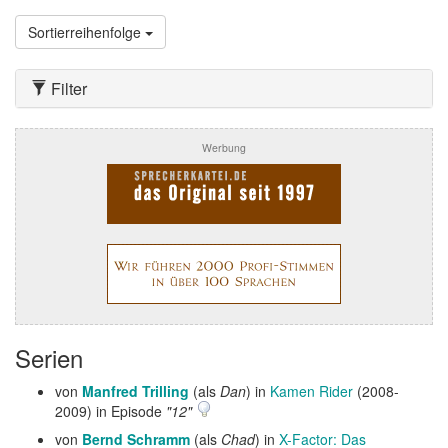
Sortierreihenfolge
Filter
Werbung
Serien
von
Manfred Trilling
(als
Dan
) in
Kamen Rider
(2008-
2009) in Episode
"12"
von
Bernd Schramm
(als
Chad
) in
X-Factor: Das