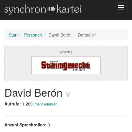
Navig
umsch
Start
Personen
David Berón
Darsteller
Werbung
David Berón
Aufrufe:
1.209
(mehr erfahren)
Anzahl Sprechrollen:
3