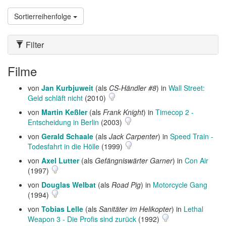
Sortierreihenfolge
Filter
Filme
von
Jan Kurbjuweit
(als
CS-Händler #8
) in
Wall Street:
Geld schläft nicht
(2010)
von
Martin Keßler
(als
Frank Knight
) in
Timecop 2 -
Entscheidung in Berlin
(2003)
von
Gerald Schaale
(als
Jack Carpenter
) in
Speed Train -
Todesfahrt in die Hölle
(1999)
von
Axel Lutter
(als
Gefängniswärter Garner
) in
Con Air
(1997)
von
Douglas Welbat
(als
Road Pig
) in
Motorcycle Gang
(1994)
von
Tobias Lelle
(als
Sanitäter im Helikopter
) in
Lethal
Weapon 3 - Die Profis sind zurück
(1992)