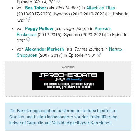
Episode
"09-14, 28"
von
Bea Tober
(als
'Elds Mutter'
) in
Attack on Titan
(2013/2017-2023) [Synchro (2016/2019-2023)] in Episode
"22"
von
Peggy Pollow
(als
'Taiga (jung)'
) in
Kuroko's
Basketball
(2012-2015) [Synchro (2020-2021)] in Episode
"26"
von
Alexander Merbeth
(als
'Tenma Izumo'
) in
Naruto
Shippuden
(2007-2017) in Episode
"453"
Werbung
Die Besetzungsangaben basieren auf unterschiedlichen
Quellen und bieten insbesondere vor der Erstaufführung
keinerlei Garantie auf Vollständigkeit oder Korrektheit.