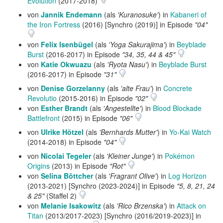
Evolution
(2017-2018)
von
Jannik Endemann
(als
'Kuranosuke'
) in
Kabaneri of
the Iron Fortress
(2016) [Synchro (2019)] in Episode
"04"
von
Felix Isenbügel
(als
'Yoga Sakurajima'
) in
Beyblade
Burst
(2016‑2017) in Episode
"34, 35, 44 & 45"
von
Katie Okwuazu
(als
'Ryota Nasu'
) in
Beyblade Burst
(2016‑2017) in Episode
"31"
von
Denise Gorzelanny
(als
'alte Frau'
) in
Concrete
Revolutio
(2015-2016) in Episode
"02"
von
Esther Brandt
(als
'Angestellte'
) in
Blood Blockade
Battlefront
(2015) in Episode
"06"
von
Ulrike Hötzel
(als
'Bernhards Mutter'
) in
Yo-Kai Watch
(2014-2018) in Episode
"04"
von
Nicolai Tegeler
(als
'Kleiner Junge'
) in
Pokémon
Origins
(2013) in Episode
"Rot"
von
Selina Böttcher
(als
'Fragrant Olive'
) in
Log Horizon
(2013-2021) [Synchro (2023-2024)] in Episode
"5, 8, 21, 24
& 25"
(Staffel 2)
von
Melanie Isakowitz
(als
'Rico Brzenska'
) in
Attack on
Titan
(2013/2017-2023) [Synchro (2016/2019-2023)] in