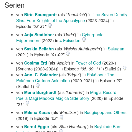
Serien
von
Birte Baumgardt
(als
'Teaninich'
) in
The Seven Deadly
Sins: Four Knights of the Apocalypse
(2023-2024) in
Episode
"28-31"
von
Anja Stadlober
(als
'Dorio'
) in
Cyberpunk:
Edgerunners
(2022) in
4 Episoden
von
Saskia Bellahn
(als
'Walshs Anhängerin'
) in
Sakugan
(2021) in Episode
"01-02"
von
Cosima Ertl
(als
'Apple'
) in
Tower of God
(2020-)
[Synchro (2023-2024)] in Episode
"05, 09, 11"
(Staffel 2)
von
Anni C. Salander
(als
'Edgar'
) in
Pokétoon: The
Pokémon Cartoon Animation
(2020-2021) in Episode
"6"
(Staffel 1)
von
Maria Burghardt
(als
'Lehrerin'
) in
Magia Record:
Puella Magi Madoka Magica Side Story
(2020) in Episode
"01"
von
Milena Karas
(als
'Mantikor'
) in
Boogiepop and Others
(2019) in Episode
"02"
von
Bernd Egger
(als
'Stan Hamburg'
) in
Beyblade Burst