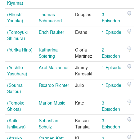
Kiyama)
(Hiroshi
Thomas
Douglas
3
Yanaka)
Schmuckert
Episoden
(Tomoyuki
Erich Räuker
Evans
1 Episode
Shimura)
(Yurika Hino)
Katharina
Gloria
2
Spiering
Martinez
Episoden
(Yoshito
Axel Malzacher
Jimmy
1 Episode
Yasuhara)
Kurosaki
(Souma
Ricardo Richter
Julio
1 Episode
Saitou)
(Tomoko
Marion Musiol
Kate
3
Shiota)
Episoden
(Kaito
Sebastian
Katsuo
3
Ishikawa)
Schulz
Tanaka
Episoden
(Atsuko
Carmen Katt
KI-
2