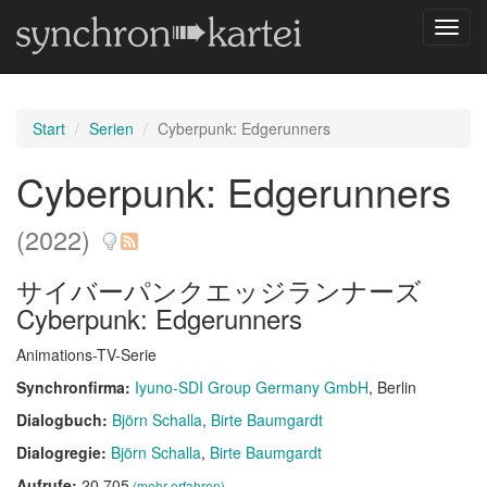
Navig
umsch
Start
Serien
Cyberpunk: Edgerunners
Cyberpunk: Edgerunners
(2022)
サイバーパンクエッジランナーズ
Cyberpunk: Edgerunners
Animations-TV-Serie
Synchronfirma:
Iyuno-SDI Group Germany GmbH
, Berlin
Dialogbuch:
Björn Schalla
Birte Baumgardt
Dialogregie:
Björn Schalla
Birte Baumgardt
Aufrufe:
20.705
(mehr erfahren)