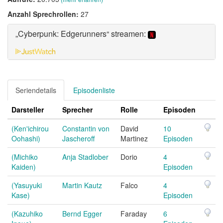
Anzahl Sprechrollen:
27
„Cyberpunk: Edgerunners“ streamen:
Seriendetails
Episodenliste
Darsteller
Sprecher
Rolle
Episoden
(Ken'ichirou
Constantin von
David
10
Oohashi)
Jascheroff
Martinez
Episoden
(Michiko
Anja Stadlober
Dorio
4
Kaiden)
Episoden
(Yasuyuki
Martin Kautz
Falco
4
Kase)
Episoden
(Kazuhiko
Bernd Egger
Faraday
6