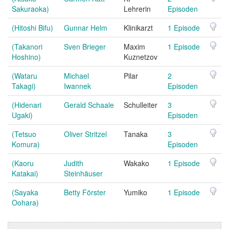
Sakuraoka)
Lehrerin
Episoden
(Hitoshi Bifu)
Gunnar Helm
Klinikarzt
1 Episode
(Takanori
Sven Brieger
Maxim
1 Episode
Hoshino)
Kuznetzov
(Wataru
Michael
Pilar
2
Takagi)
Iwannek
Episoden
(Hidenari
Gerald Schaale
Schulleiter
3
Ugaki)
Episoden
(Tetsuo
Oliver Stritzel
Tanaka
3
Komura)
Episoden
(Kaoru
Judith
Wakako
1 Episode
Katakai)
Steinhäuser
(Sayaka
Betty Förster
Yumiko
1 Episode
Oohara)