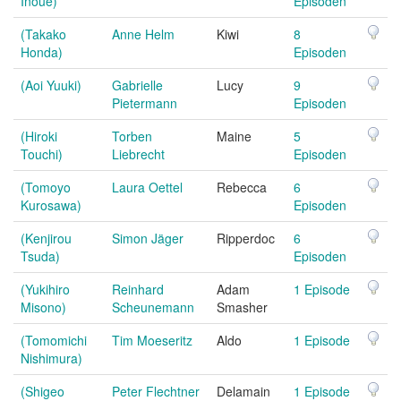
Inoue)
Episoden
(Takako
Anne Helm
Kiwi
8
Honda)
Episoden
(Aoi Yuuki)
Gabrielle
Lucy
9
Pietermann
Episoden
(Hiroki
Torben
Maine
5
Touchi)
Liebrecht
Episoden
(Tomoyo
Laura Oettel
Rebecca
6
Kurosawa)
Episoden
(Kenjirou
Simon Jäger
Ripperdoc
6
Tsuda)
Episoden
(Yukihiro
Reinhard
Adam
1 Episode
Misono)
Scheunemann
Smasher
(Tomomichi
Tim Moeseritz
Aldo
1 Episode
Nishimura)
(Shigeo
Peter Flechtner
Delamain
1 Episode