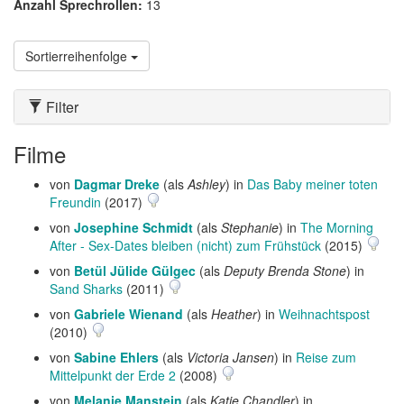
Anzahl Sprechrollen:
13
Sortierreihenfolge
Filter
Filme
von
Dagmar Dreke
(als
Ashley
) in
Das Baby meiner toten
Freundin
(2017)
von
Josephine Schmidt
(als
Stephanie
) in
The Morning
After - Sex-Dates bleiben (nicht) zum Frühstück
(2015)
von
Betül Jülide Gülgec
(als
Deputy Brenda Stone
) in
Sand Sharks
(2011)
von
Gabriele Wienand
(als
Heather
) in
Weihnachtspost
(2010)
von
Sabine Ehlers
(als
Victoria Jansen
) in
Reise zum
Mittelpunkt der Erde 2
(2008)
von
Melanie Manstein
(als
Katie Chandler
) in