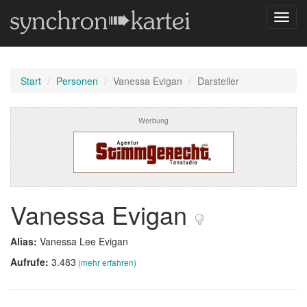
Navig
umsch
Start
Personen
Vanessa Evigan
Darsteller
Werbung
Vanessa Evigan
Alias:
Vanessa Lee Evigan
Aufrufe:
3.483
(mehr erfahren)