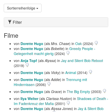
Sortierreihenfolge
Filter
Filme
von
Dorette Hugo
(als
Mrs. Chase
) in
Oak
(2024)
von
Dorette Hugo
(als
Bobette
) in
Greedy People -
Gelegenheit macht gierig
(2024)
von
Anja Topf
(als
Alyssa
) in
Jay and Silent Bob Reboot
(2019)
von
Dorette Hugo
(als
Vicky
) in
Animal
(2014)
von
Dorette Hugo
(als
Addie
) in
Trennung mit
Hindernissen
(2006)
von
Dorette Hugo
(als
Grace
) in
The Big Empty
(2003)
von
Ilya Welter
(als
Clarissa Huston
) in
Shadows of Death -
Im Fadenkreuz der Mafia
(2001)
von
Dorette Hugo
(als
Alyssa Jones
) in
Jay & Silent Bob