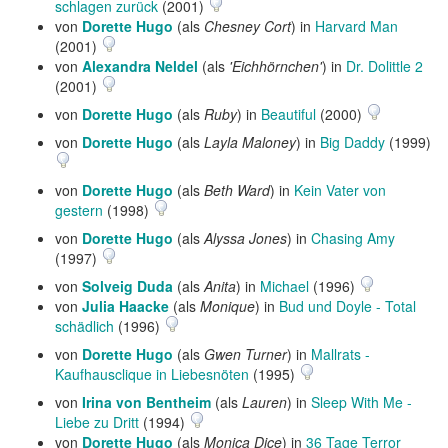
schlagen zurück
(2001)
von
Dorette Hugo
(als
Chesney Cort
) in
Harvard Man
(2001)
von
Alexandra Neldel
(als
'Eichhörnchen'
) in
Dr. Dolittle 2
(2001)
von
Dorette Hugo
(als
Ruby
) in
Beautiful
(2000)
von
Dorette Hugo
(als
Layla Maloney
) in
Big Daddy
(1999)
von
Dorette Hugo
(als
Beth Ward
) in
Kein Vater von
gestern
(1998)
von
Dorette Hugo
(als
Alyssa Jones
) in
Chasing Amy
(1997)
von
Solveig Duda
(als
Anita
) in
Michael
(1996)
von
Julia Haacke
(als
Monique
) in
Bud und Doyle - Total
schädlich
(1996)
von
Dorette Hugo
(als
Gwen Turner
) in
Mallrats -
Kaufhausclique in Liebesnöten
(1995)
von
Irina von Bentheim
(als
Lauren
) in
Sleep With Me -
Liebe zu Dritt
(1994)
von
Dorette Hugo
(als
Monica Dice
) in
36 Tage Terror