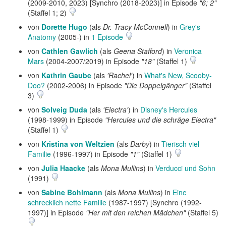
(2009-2010, 2023) [Synchro (2018-2023)] in Episode
"6; 2"
(Staffel 1; 2)
von
Dorette Hugo
(als
Dr. Tracy McConnell
) in
Grey's
Anatomy
(2005-) in
1 Episode
von
Cathlen Gawlich
(als
Geena Stafford
) in
Veronica
Mars
(2004-2007/2019) in Episode
"18"
(Staffel 1)
von
Kathrin Gaube
(als
'Rachel'
) in
What's New, Scooby-
Doo?
(2002-2006) in Episode
"Die Doppelgänger"
(Staffel
3)
von
Solveig Duda
(als
'Electra'
) in
Disney's Hercules
(1998-1999) in Episode
"Hercules und die schräge Electra"
(Staffel 1)
von
Kristina von Weltzien
(als
Darby
) in
Tierisch viel
Familie
(1996-1997) in Episode
"1"
(Staffel 1)
von
Julia Haacke
(als
Mona Mullins
) in
Verducci und Sohn
(1991)
von
Sabine Bohlmann
(als
Mona Mullins
) in
Eine
schrecklich nette Familie
(1987-1997) [Synchro (1992-
1997)] in Episode
"Her mit den reichen Mädchen"
(Staffel 5)