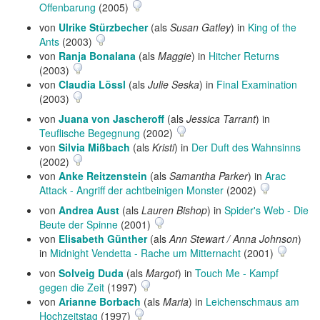
Offenbarung
(2005)
von
Ulrike Stürzbecher
(als
Susan Gatley
) in
King of the
Ants
(2003)
von
Ranja Bonalana
(als
Maggie
) in
Hitcher Returns
(2003)
von
Claudia Lössl
(als
Julie Seska
) in
Final Examination
(2003)
von
Juana von Jascheroff
(als
Jessica Tarrant
) in
Teuflische Begegnung
(2002)
von
Silvia Mißbach
(als
Kristi
) in
Der Duft des Wahnsinns
(2002)
von
Anke Reitzenstein
(als
Samantha Parker
) in
Arac
Attack - Angriff der achtbeinigen Monster
(2002)
von
Andrea Aust
(als
Lauren Bishop
) in
Spider's Web - Die
Beute der Spinne
(2001)
von
Elisabeth Günther
(als
Ann Stewart / Anna Johnson
)
in
Midnight Vendetta - Rache um Mitternacht
(2001)
von
Solveig Duda
(als
Margot
) in
Touch Me - Kampf
gegen die Zeit
(1997)
von
Arianne Borbach
(als
Maria
) in
Leichenschmaus am
Hochzeitstag
(1997)