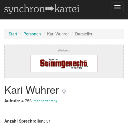
Navig
umsch
Start
Personen
Kari Wuhrer
Darsteller
Werbung
Kari Wuhrer
Aufrufe:
4.756
(mehr erfahren)
Anzahl Sprechrollen:
31