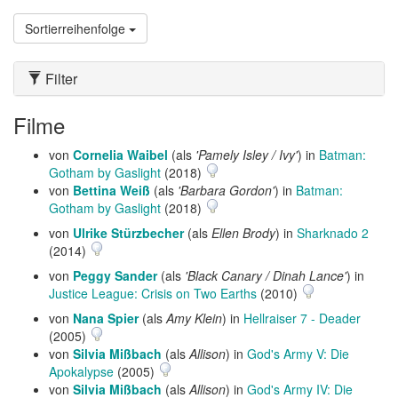
Sortierreihenfolge
Filter
Filme
von
Cornelia Waibel
(als
'Pamely Isley / Ivy'
) in
Batman:
Gotham by Gaslight
(2018)
von
Bettina Weiß
(als
'Barbara Gordon'
) in
Batman:
Gotham by Gaslight
(2018)
von
Ulrike Stürzbecher
(als
Ellen Brody
) in
Sharknado 2
(2014)
von
Peggy Sander
(als
'Black Canary / Dinah Lance'
) in
Justice League: Crisis on Two Earths
(2010)
von
Nana Spier
(als
Amy Klein
) in
Hellraiser 7 - Deader
(2005)
von
Silvia Mißbach
(als
Allison
) in
God's Army V: Die
Apokalypse
(2005)
von
Silvia Mißbach
(als
Allison
) in
God's Army IV: Die