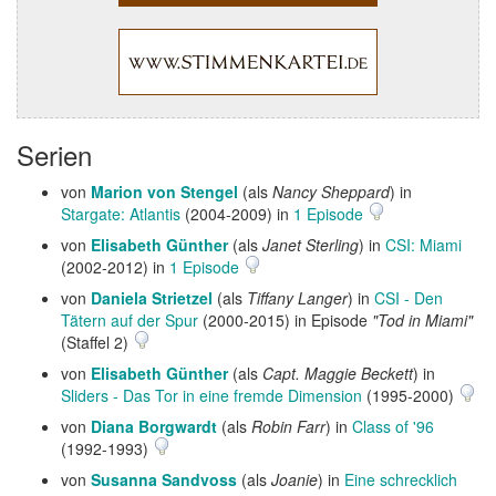
Serien
von
Marion von Stengel
(als
Nancy Sheppard
) in
Stargate: Atlantis
(2004-2009) in
1 Episode
von
Elisabeth Günther
(als
Janet Sterling
) in
CSI: Miami
(2002-2012) in
1 Episode
von
Daniela Strietzel
(als
Tiffany Langer
) in
CSI - Den
Tätern auf der Spur
(2000-2015) in Episode
"Tod in Miami"
(Staffel 2)
von
Elisabeth Günther
(als
Capt. Maggie Beckett
) in
Sliders - Das Tor in eine fremde Dimension
(1995-2000)
von
Diana Borgwardt
(als
Robin Farr
) in
Class of '96
(1992-1993)
von
Susanna Sandvoss
(als
Joanie
) in
Eine schrecklich