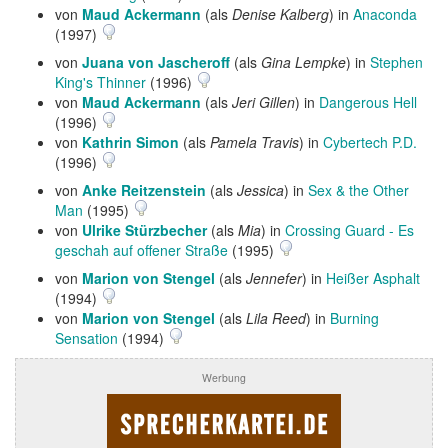
von
Maud Ackermann
(als
Denise Kalberg
) in
Anaconda
(1997)
von
Juana von Jascheroff
(als
Gina Lempke
) in
Stephen
King's Thinner
(1996)
von
Maud Ackermann
(als
Jeri Gillen
) in
Dangerous Hell
(1996)
von
Kathrin Simon
(als
Pamela Travis
) in
Cybertech P.D.
(1996)
von
Anke Reitzenstein
(als
Jessica
) in
Sex & the Other
Man
(1995)
von
Ulrike Stürzbecher
(als
Mia
) in
Crossing Guard - Es
geschah auf offener Straße
(1995)
von
Marion von Stengel
(als
Jennefer
) in
Heißer Asphalt
(1994)
von
Marion von Stengel
(als
Lila Reed
) in
Burning
Sensation
(1994)
Werbung