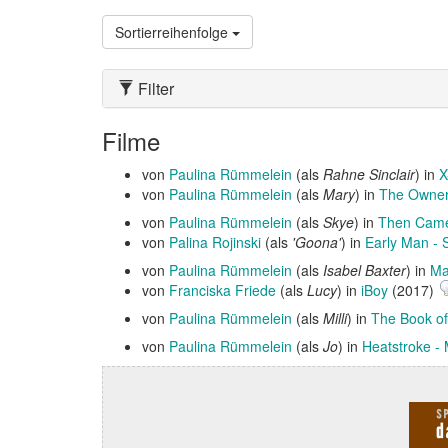
Sortierreihenfolge
Filter
Filme
von
Paulina Rümmelein
(als
Rahne Sinclair
) in
X
von
Paulina Rümmelein
(als
Mary
) in
The Owne
von
Paulina Rümmelein
(als
Skye
) in
Then Cam
von
Palina Rojinski
(als
'Goona'
) in
Early Man - S
von
Paulina Rümmelein
(als
Isabel Baxter
) in
Ma
von
Franciska Friede
(als
Lucy
) in
iBoy
(2017)
von
Paulina Rümmelein
(als
Milli
) in
The Book of
von
Paulina Rümmelein
(als
Jo
) in
Heatstroke -