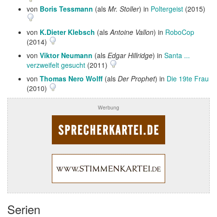
von
Boris Tessmann
(als
Mr. Stoller
) in
Poltergeist
(2015)
von
K.Dieter Klebsch
(als
Antoine Vallon
) in
RoboCop
(2014)
von
Viktor Neumann
(als
Edgar Hillridge
) in
Santa ...
verzweifelt gesucht
(2011)
von
Thomas Nero Wolff
(als
Der Prophet
) in
Die 19te Frau
(2010)
Werbung
Serien