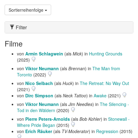
Sortierreihenfolge
Filter
Filme
von
Armin Schlagwein
(als
Mick
) in
Hunting Grounds
(2025)
von
Viktor Neumann
(als
Brennan
) in
The Man from
Toronto
(2022)
von
Nico Selbach
(als
Huck
) in
The Retreat: No Way Out
(2021)
von
Dirc Simpson
(als
Neck Tattoo
) in
Awake
(2021)
von
Viktor Neumann
(als
Jim Needles
) in
The Silencing -
Tod in den Wäldern
(2020)
von
Pierre Peters-Arnolds
(als
Bob Kohler
) in
Stonewall -
Where Pride Began
(2015)
von
Erich Räuker
(als
TV-Moderator
) in
Regression
(2015)