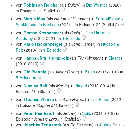
von
Robinson Reichel
(als
Dukey
) in
Die Westies
(2026)
in Episode
"1"
(Staffel 1)
von
Martin May
(als
Nathaniel Hingston
) in
SurrealEstate -
Spukhäuser in Bestlage
(2021-) in Episode
"3"
(Staffel 2)
von
Roman Kretschmer
(als
Buck
) in
The Umbrella
Academy
(2019-2024) in
1 Episode
von
Karlo Hackenberger
(als
John Harper
) in
Hudson &
Rex
(2019-) in
1 Episode
von
Hanns Jörg Krumpholz
(als
Tom Winston
) in
Slasher
(2016-2019)
von
Ole Pfennig
(als
Victor Olson
) in
Bitten
(2014-2016) in
5 Episoden
von
Nicolas Böll
(als
Martin
) in
Played
(2013-2014) in
Episode
"1"
(Staffel 1)
von
Thomas Wenke
(als
Alan Harper
) in
Die Firma
(2012)
in Episode
"Kapitel 9"
(Staffel 1)
von
Peter Reinhardt
(als
Jeffrey
) in
Suits
(2011-2019) in
Episode
"Verluste (2x05)"
(Staffel 2)
von
Joachim Tennstedt
(als
Dr. Harrison
) in
Alphas
(2011-