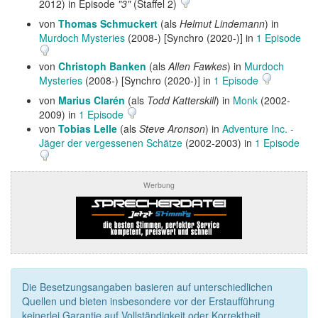
2012) in Episode
"3"
(Staffel 2)
von
Thomas Schmuckert
(als
Helmut Lindemann
) in
Murdoch Mysteries
(2008-) [Synchro (2020-)] in
1 Episode
von
Christoph Banken
(als
Allen Fawkes
) in
Murdoch
Mysteries
(2008-) [Synchro (2020-)] in
1 Episode
von
Marius Clarén
(als
Todd Katterskill
) in
Monk
(2002-
2009) in
1 Episode
von
Tobias Lelle
(als
Steve Aronson
) in
Adventure Inc. -
Jäger der vergessenen Schätze
(2002-2003) in
1 Episode
Werbung
Die Besetzungsangaben basieren auf unterschiedlichen
Quellen und bieten insbesondere vor der Erstaufführung
keinerlei Garantie auf Vollständigkeit oder Korrektheit.