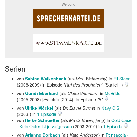
Werbung
Serien
von
Sabine Walkenbach
(als
Mrs. Wethersby
) in
Eli Stone
(2008-2009) in Episode
"Ruf des Propheten"
(Staffel 1)
von
Gundi Eberhard
(als
Claire Withman
) in
McBride
(2005-2008) [Synchro (2014)] in Episode
"8"
von
Ulrike Möckel
(als
Dr. Elaine Burns
) in
Navy CIS
(2003-) in
1 Episode
von
Heike Schroetter
(als
Mavis Breen, jung
) in
Cold Case
- Kein Opfer ist je vergessen
(2003-2010) in
1 Episode
von
Arianne Borbach
(als
Kate Anderson
) in
Pensacola -