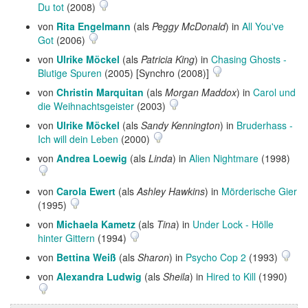
Du tot
(2008)
von
Rita Engelmann
(als
Peggy McDonald
) in
All You've
Got
(2006)
von
Ulrike Möckel
(als
Patricia King
) in
Chasing Ghosts -
Blutige Spuren
(2005) [Synchro (2008)]
von
Christin Marquitan
(als
Morgan Maddox
) in
Carol und
die Weihnachtsgeister
(2003)
von
Ulrike Möckel
(als
Sandy Kennington
) in
Bruderhass -
Ich will dein Leben
(2000)
von
Andrea Loewig
(als
Linda
) in
Alien Nightmare
(1998)
von
Carola Ewert
(als
Ashley Hawkins
) in
Mörderische Gier
(1995)
von
Michaela Kametz
(als
Tina
) in
Under Lock - Hölle
hinter Gittern
(1994)
von
Bettina Weiß
(als
Sharon
) in
Psycho Cop 2
(1993)
von
Alexandra Ludwig
(als
Sheila
) in
Hired to Kill
(1990)