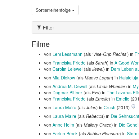
Sortierreihenfolge
Filter
Filme
von
Leni Lessmann
(als
'Vise-Grip Rechts'
) in
Th
von
Franciska Friede
(als
Sarah
) in
A Good Woma
von
Carolin Lelewel
(als
Jewel
) in
Dem Leben au
von
Mia Diekow
(als
Maeve Logan
) in
Halaleluja
von
Andrea M. Dewell
(als
Linda Wheeler
) in
My 
von
Dagmar Bittner
(als
Eva
) in
The Lazarus Eff
von
Franciska Friede
(als
Emelie
) in
Emelie
(20
von
Laura Maire
(als
Jules
) in
Crush
(2013)
von
Laura Maire
(als
Rebecca
) in
Die Sehnsucht
von
Anne Helm
(als
Mallory Grace
) in
Die Gehei
von
Farina Brock
(als
Sabina Pleasure
) in
Storm