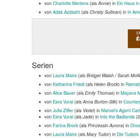
von
Charlotte Mertens
(als
Annie
) in
Ein Haus in
von
Adak Azdasht
(als
Christy Sullivan
) in
In Am
Serien
von
Laura Maire
(als
Bridget Walsh / Sarah Mc
von
Katharina Friedl
(als
Helen Brock
) in
Remat
von
Alice Bauer
(als
Emily Thomas
) in
Mayans M
von
Esra Vural
(als
Anna Burton-Silk
) in
Counter
von
Julia Ziffer
(als
Violet
) in
Marvel's Agent Car
von
Esra Vural
(als
Jade
) in
Into the Badlands
(2
von
Farina Brock
(als
Prinzessin Aurora
) in
Once
von
Laura Maire
(als
Mary Tudor
) in
Die Tudors