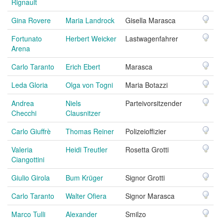
Rignault
Gina Rovere
Maria Landrock
Gisella Marasca
Fortunato
Herbert Weicker
Lastwagenfahrer
Arena
Carlo Taranto
Erich Ebert
Marasca
Leda Gloria
Olga von Togni
Maria Botazzi
Andrea
Niels
Parteivorsitzender
Checchi
Clausnitzer
Carlo Giuffrè
Thomas Reiner
Polizeioffizier
Valeria
Heidi Treutler
Rosetta Grotti
Ciangottini
Giulio Girola
Bum Krüger
Signor Grotti
Carlo Taranto
Walter Ofiera
Signor Marasca
Marco Tulli
Alexander
Smilzo