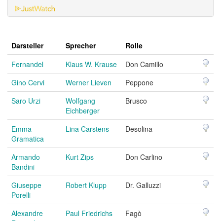
Darsteller
Sprecher
Rolle
Fernandel
Klaus W. Krause
Don Camillo
Gino Cervi
Werner Lieven
Peppone
Saro Urzi
Wolfgang
Brusco
Eichberger
Emma
Lina Carstens
Desolina
Gramatica
Armando
Kurt Zips
Don Carlino
Bandini
Giuseppe
Robert Klupp
Dr. Galluzzi
Porelli
Alexandre
Paul Friedrichs
Fagò