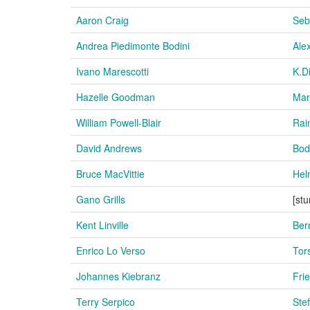
Aaron Craig
Seb
Andrea Piedimonte Bodini
Ale
Ivano Marescotti
K.D
Hazelle Goodman
Mar
William Powell-Blair
Rai
David Andrews
Bod
Bruce MacVittie
Hel
Gano Grills
[st
Kent Linville
Ber
Enrico Lo Verso
Tor
Johannes Kiebranz
Fri
Terry Serpico
Ste