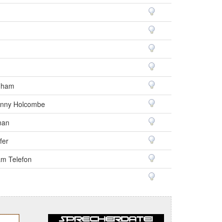
igham
Benny Holcombe
onan
fer
am Telefon