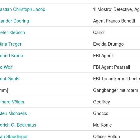
astian Christoph Jacob
'Il Mostro' Detective, A
xander Doering
Agent Franco Benetti
ieter Klebsch
Carlo
tina Treger
Evelda Drumgo
mund Krone
FBI Agent
o Wolf
FBI Agent Pearsall
mut Gauß
FBI Techniker mit Lecte
umm]
Gangbanger mit rotem 
nhard Völger
Geoffrey
sten Michaelis
Gnocco
edrich G. Beckhaus
Mr. Konie
fan Staudinger
Officer Bolton