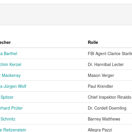
echer
Rolle
ra Barthel
FBI Agent Clarice Starl
chim Kerzel
Dr. Hannibal Lecter
z Mackensy
Mason Verger
s-Jürgen Wolf
Paul Krendler
 Spitzer
Chief Inspektor Rinaldo
rhard Prüter
Dr. Cordell Doemling
o Schmitz
Barney Matthews
e Reitzenstein
Allegra Pazzi