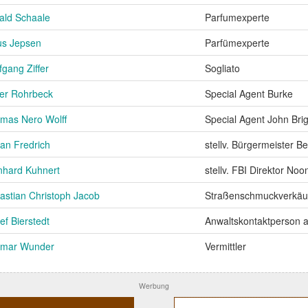
ald Schaale
Parfumexperte
us Jepsen
Parfümexperte
fgang Ziffer
Sogliato
ver Rohrbeck
Special Agent Burke
mas Nero Wolff
Special Agent John Br
fan Fredrich
stellv. Bürgermeister 
nhard Kuhnert
stellv. FBI Direktor No
astian Christoph Jacob
Straßenschmuckverkäu
ef Bierstedt
Anwaltskontaktperson 
tmar Wunder
Vermittler
Werbung