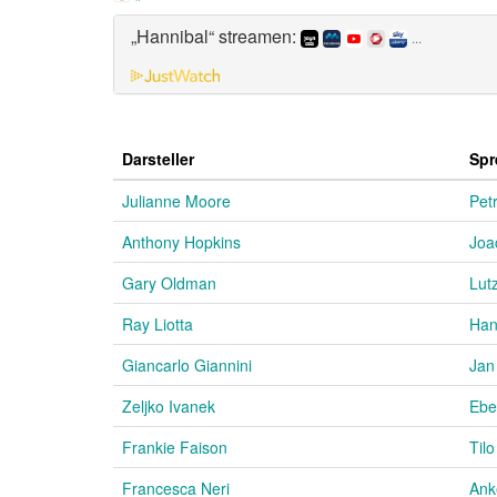
„Hannibal“ streamen:
...
Darsteller
Spr
Julianne Moore
Pet
Anthony Hopkins
Joa
Gary Oldman
Lut
Ray Liotta
Han
Giancarlo Giannini
Jan
Zeljko Ivanek
Ebe
Frankie Faison
Til
Francesca Neri
Ank