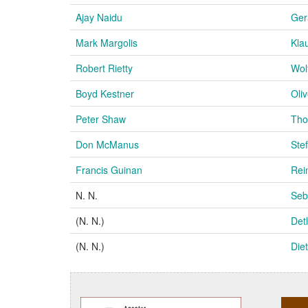
Ajay Naidu
Ger
Mark Margolis
Kla
Robert Rietty
Wol
Boyd Kestner
Oli
Peter Shaw
Tho
Don McManus
Ste
Francis Guinan
Rei
N. N.
Seb
(N. N.)
Detl
(N. N.)
Die