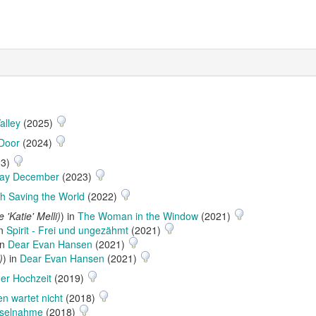
alley
(2025)
Door
(2024)
23)
ay December
(2023)
h Saving the World
(2022)
 'Katie' Melli)
) in
The Woman in the Window
(2021)
in
Spirit - Frei und ungezähmt
(2021)
in
Dear Evan Hansen
(2021)
)
) in
Dear Evan Hansen
(2021)
er Hochzeit
(2019)
n wartet nicht
(2018)
iselnahme
(2018)