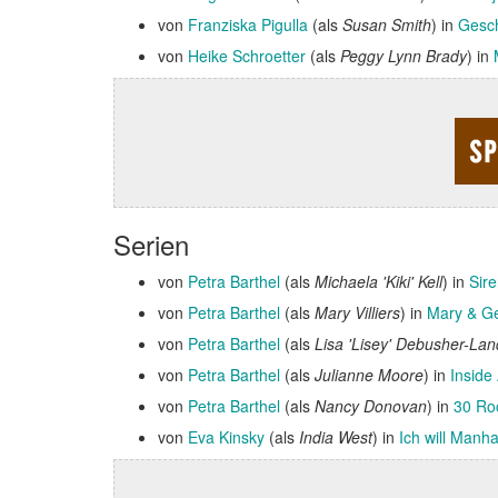
von
Franziska Pigulla
(als
Susan Smith
) in
Gesch
von
Heike Schroetter
(als
Peggy Lynn Brady
) in
Serien
von
Petra Barthel
(als
Michaela 'Kiki' Kell
) in
Sir
von
Petra Barthel
(als
Mary Villiers
) in
Mary & G
von
Petra Barthel
(als
Lisa 'Lisey' Debusher-La
von
Petra Barthel
(als
Julianne Moore
) in
Insid
von
Petra Barthel
(als
Nancy Donovan
) in
30 Ro
von
Eva Kinsky
(als
India West
) in
Ich will Manha