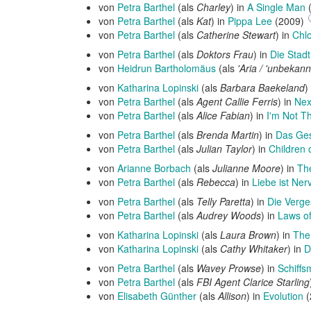
von
Petra Barthel
(als
Charley
) in
A Single Man
von
Petra Barthel
(als
Kat
) in
Pippa Lee
(2009)
von
Petra Barthel
(als
Catherine Stewart
) in
Chl
von
Petra Barthel
(als
Doktors Frau
) in
Die Stadt
von
Heidrun Bartholomäus
(als
'Aria / 'unbekann
von
Katharina Lopinski
(als
Barbara Baekeland
)
von
Petra Barthel
(als
Agent Callie Ferris
) in
Nex
von
Petra Barthel
(als
Alice Fabian
) in
I'm Not T
von
Petra Barthel
(als
Brenda Martin
) in
Das Ges
von
Petra Barthel
(als
Julian Taylor
) in
Children 
von
Arianne Borbach
(als
Julianne Moore
) in
Th
von
Petra Barthel
(als
Rebecca
) in
Liebe ist Ne
von
Petra Barthel
(als
Telly Paretta
) in
Die Verg
von
Petra Barthel
(als
Audrey Woods
) in
Laws of
von
Katharina Lopinski
(als
Laura Brown
) in
The
von
Katharina Lopinski
(als
Cathy Whitaker
) in
D
von
Petra Barthel
(als
Wavey Prowse
) in
Schiff
von
Petra Barthel
(als
FBI Agent Clarice Starling
von
Elisabeth Günther
(als
Allison
) in
Evolution
(