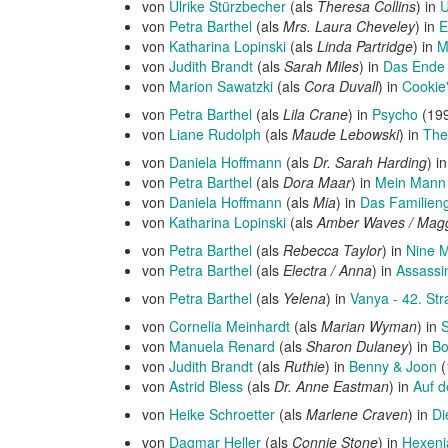
von
Ulrike Stürzbecher
(als
Theresa Collins
) in
U
von
Petra Barthel
(als
Mrs. Laura Cheveley
) in
E
von
Katharina Lopinski
(als
Linda Partridge
) in
M
von
Judith Brandt
(als
Sarah Miles
) in
Das Ende 
von
Marion Sawatzki
(als
Cora Duvall
) in
Cookie'
von
Petra Barthel
(als
Lila Crane
) in
Psycho
(19
von
Liane Rudolph
(als
Maude Lebowski
) in
The
von
Daniela Hoffmann
(als
Dr. Sarah Harding
) i
von
Petra Barthel
(als
Dora Maar
) in
Mein Mann 
von
Daniela Hoffmann
(als
Mia
) in
Das Familien
von
Katharina Lopinski
(als
Amber Waves / Mag
von
Petra Barthel
(als
Rebecca Taylor
) in
Nine 
von
Petra Barthel
(als
Electra / Anna
) in
Assassin
von
Petra Barthel
(als
Yelena
) in
Vanya - 42. St
von
Cornelia Meinhardt
(als
Marian Wyman
) in
S
von
Manuela Renard
(als
Sharon Dulaney
) in
Bo
von
Judith Brandt
(als
Ruthie
) in
Benny & Joon
(
von
Astrid Bless
(als
Dr. Anne Eastman
) in
Auf d
von
Heike Schroetter
(als
Marlene Craven
) in
Di
von
Dagmar Heller
(als
Connie Stone
) in
Hexenj