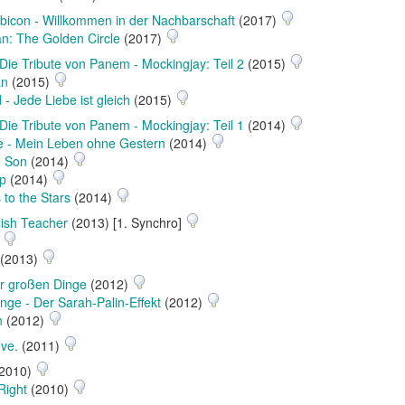
bicon - Willkommen in der Nachbarschaft
(2017)
n: The Golden Circle
(2017)
Die Tribute von Panem - Mockingjay: Teil 2
(2015)
an
(2015)
 - Jede Liebe ist gleich
(2015)
Die Tribute von Panem - Mockingjay: Teil 1
(2014)
ice - Mein Leben ohne Gestern
(2014)
h Son
(2014)
p
(2014)
to the Stars
(2014)
ish Teacher
(2013) [1. Synchro]
)
(2013)
r großen Dinge
(2012)
e - Der Sarah-Palin-Effekt
(2012)
n
(2012)
ove.
(2011)
2010)
Right
(2010)