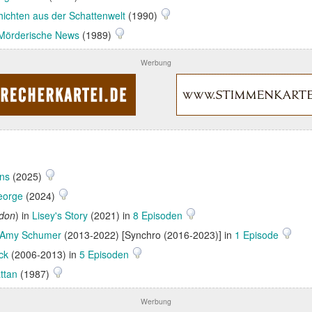
ichten aus der Schattenwelt
(1990)
Mörderische News
(1989)
Werbung
ens
(2025)
eorge
(2024)
ndon
) in
Lisey's Story
(2021) in
8 Episoden
e Amy Schumer
(2013-2022) [Synchro (2016-2023)] in
1 Episode
ck
(2006-2013) in
5 Episoden
ttan
(1987)
Werbung