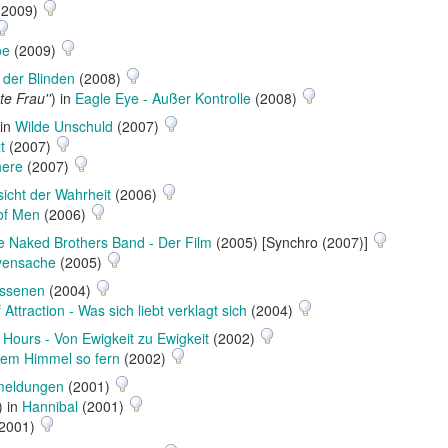
(2009)
oe
(2009)
 der Blinden
(2008)
te Frau''
) in
Eagle Eye - Außer Kontrolle
(2008)
 in
Wilde Unschuld
(2007)
t
(2007)
here
(2007)
icht der Wahrheit
(2006)
of Men
(2006)
e Naked Brothers Band - Der Film
(2005) [Synchro (2007)]
rvensache
(2005)
essenen
(2004)
 Attraction - Was sich liebt verklagt sich
(2004)
 Hours - Von Ewigkeit zu Ewigkeit
(2002)
em Himmel so fern
(2002)
smeldungen
(2001)
) in
Hannibal
(2001)
2001)