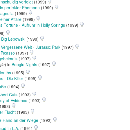
nschuldig verfolgt
(1999)
in perfekter Ehemann
(1999)
agnolia
(1999)
einer Affäre
(1999)
s Fortune - Aufruhr in Holly Springs
(1999)
98)
 Big Lebowski
(1998)
n
Vergessene Welt - Jurassic Park
(1997)
Picasso
(1997)
geheimnis
(1997)
gie
) in
Boogie Nights
(1997)
Months
(1995)
s - Die Killer
(1995)
raße
(1994)
hort Cuts
(1993)
dy of Evidence
(1993)
1993)
er Flucht
(1993)
e Hand an der Wiege
(1992)
agd in L.A.
(1991)