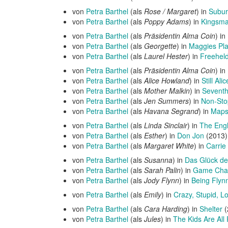
von
Petra Barthel
(als
Rose / Margaret
) in
Subur
von
Petra Barthel
(als
Poppy Adams
) in
Kingsma
von
Petra Barthel
(als
Präsidentin Alma Coin
) in
von
Petra Barthel
(als
Georgette
) in
Maggies Pl
von
Petra Barthel
(als
Laurel Hester
) in
Freeheld
von
Petra Barthel
(als
Präsidentin Alma Coin
) in
von
Petra Barthel
(als
Alice Howland
) in
Still Al
von
Petra Barthel
(als
Mother Malkin
) in
Sevent
von
Petra Barthel
(als
Jen Summers
) in
Non-Sto
von
Petra Barthel
(als
Havana Segrand
) in
Maps 
von
Petra Barthel
(als
Linda Sinclair
) in
The Engl
von
Petra Barthel
(als
Esther
) in
Don Jon
(2013
von
Petra Barthel
(als
Margaret White
) in
Carrie
von
Petra Barthel
(als
Susanna
) in
Das Glück de
von
Petra Barthel
(als
Sarah Palin
) in
Game Chang
von
Petra Barthel
(als
Jody Flynn
) in
Being Flyn
von
Petra Barthel
(als
Emily
) in
Crazy, Stupid, L
von
Petra Barthel
(als
Cara Harding
) in
Shelter
(
von
Petra Barthel
(als
Jules
) in
The Kids Are All 