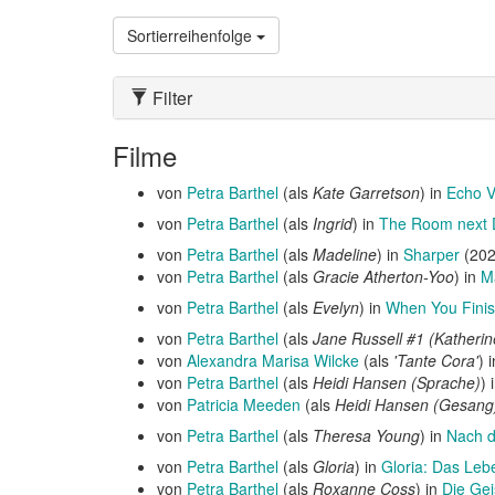
Sortierreihenfolge
Filter
Filme
von
Petra Barthel
(als
Kate Garretson
) in
Echo V
von
Petra Barthel
(als
Ingrid
) in
The Room next 
von
Petra Barthel
(als
Madeline
) in
Sharper
(20
von
Petra Barthel
(als
Gracie Atherton-Yoo
) in
M
von
Petra Barthel
(als
Evelyn
) in
When You Finis
von
Petra Barthel
(als
Jane Russell #1 (Katherine
von
Alexandra Marisa Wilcke
(als
'Tante Cora'
) 
von
Petra Barthel
(als
Heidi Hansen (Sprache)
) 
von
Patricia Meeden
(als
Heidi Hansen (Gesang
von
Petra Barthel
(als
Theresa Young
) in
Nach d
von
Petra Barthel
(als
Gloria
) in
Gloria: Das Lebe
von
Petra Barthel
(als
Roxanne Coss
) in
Die Ge