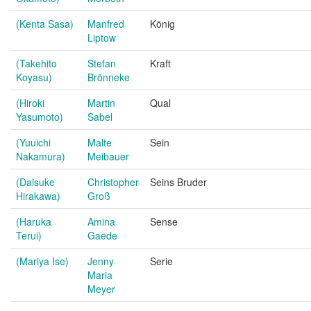
(Kenta Sasa)
Manfred
König
Liptow
(Takehito
Stefan
Kraft
Koyasu)
Brönneke
(Hiroki
Martin
Qual
Yasumoto)
Sabel
(Yuuichi
Malte
Sein
Nakamura)
Meibauer
(Daisuke
Christopher
Seins Bruder
Hirakawa)
Groß
(Haruka
Amina
Sense
Terui)
Gaede
(Mariya Ise)
Jenny
Serie
Maria
Meyer