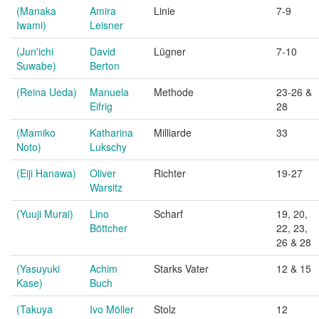
(Manaka
Amira
Linie
7-9
Iwami)
Leisner
(Jun'ichi
David
Lügner
7-10
Suwabe)
Berton
(Reina Ueda)
Manuela
Methode
23-26 &
Eifrig
28
(Mamiko
Katharina
Milliarde
33
Noto)
Lukschy
(Eiji Hanawa)
Oliver
Richter
19-27
Warsitz
(Yuuji Murai)
Lino
Scharf
19, 20,
Böttcher
22, 23,
26 & 28
(Yasuyuki
Achim
Starks Vater
12 & 15
Kase)
Buch
(Takuya
Ivo Möller
Stolz
12