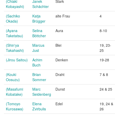
(Chiaki
Janek
Stark
Kobayashi)
Schächter
(Sachiko
Katja
alte Frau
4
Okada)
Brügger
(Ayana
Selina
Aura
8-10
Taketatsu)
Böttcher
(Shin'ya
Marcus
Blei
19, 23-
Takahashi)
Just
25
(Jirou Saitou)
Achim
Denken
19-28
Buch
(Kouki
Brian
Draht
7 & 8
Oosuzu)
Sommer
(Masafumi
Marc
Dunst
24 & 25
Kobatake)
Seidenberg
(Tomoyo
Elena
Edel
19, 24 &
Kurosawa)
Zvirbulis
26