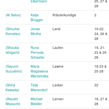
Eikermann
25, 27 &
28
(Ai Satou)
Katja
Kräuterkundige
2
Brügger
(Shouhei
Jonas
Land
19-22,
Komatsu)
Minthe
24, 26 &
28
(Shizuka
Runa
Laufen
19, 21-
Ishigami)
Pernoda
23 & 25-
Schaefer
28
(Sayumi
Maria
Lawine
18-23 &
Suzushiro)
Magdalena
25-28
Wardzinska
(Shinji
Tetje
Lecker
22
Kawada)
Mierendorf
(Atsushi
Michael
Lernen
18, 27 &
Miyauchi)
Bideller
28