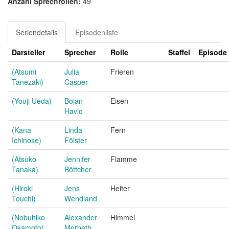
Anzahl Sprechrollen:
49
Seriendetails
Episodenliste
Darsteller
Sprecher
Rolle
Staffel
Episode
(Atsumi
Julia
Frieren
Tanezaki)
Casper
(Youji Ueda)
Bojan
Eisen
Havic
(Kana
Linda
Fern
Ichinose)
Fölster
(Atsuko
Jennifer
Flamme
Tanaka)
Böttcher
(Hiroki
Jens
Heiter
Touchi)
Wendland
(Nobuhiko
Alexander
Himmel
Okamoto)
Merbeth