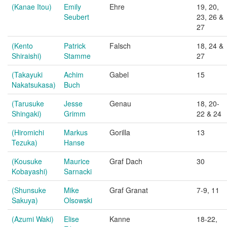
(Kanae Itou)
Emily
Ehre
19, 20,
Seubert
23, 26 &
27
(Kento
Patrick
Falsch
18, 24 &
Shiraishi)
Stamme
27
(Takayuki
Achim
Gabel
15
Nakatsukasa)
Buch
(Tarusuke
Jesse
Genau
18, 20-
Shingaki)
Grimm
22 & 24
(Hiromichi
Markus
Gorilla
13
Tezuka)
Hanse
(Kousuke
Maurice
Graf Dach
30
Kobayashi)
Sarnacki
(Shunsuke
Mike
Graf Granat
7-9, 11
Sakuya)
Olsowski
(Azumi Waki)
Elise
Kanne
18-22,