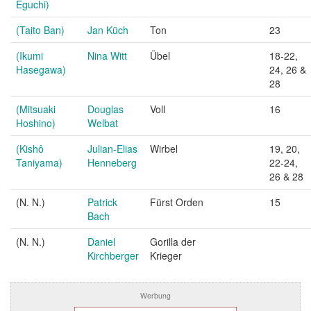
Eguchi)
(Taito Ban)
Jan Küch
Ton
23
(Ikumi
Nina Witt
Übel
18-22,
Hasegawa)
24, 26 &
28
(Mitsuaki
Douglas
Voll
16
Hoshino)
Welbat
(Kishô
Julian-Elias
Wirbel
19, 20,
Taniyama)
Henneberg
22-24,
26 & 28
(N. N.)
Patrick
Fürst Orden
15
Bach
(N. N.)
Daniel
Gorilla der
Kirchberger
Krieger
Werbung